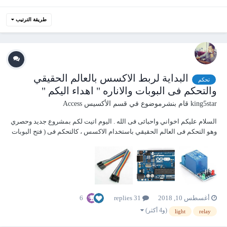
طريقة الترتيب
البداية لربط الاكسس بالعالم الحقيقي
تحكم
والتحكم فى البوبات والاناره " اهداء اليكم "
king5star
قام بنشرموضوع في
قسم الأكسيس Access
السلام عليكم اخواني واحبائى فى الله . اليوم اتيت لكم بمشروع جديد وحصري
وهو التحكم فى العالم الحقيقي باستخدام الاكسس ، كالتحكم فى ( فتح البوبات
- تشغيل الاناره - تسجيل قرائات حساسات - العد من العالم الحقيقى وتسجيل
البيانات - الخ.....) وهذا فيديو للتحفيز : وللبداية وال...
6
أغسطس 10, 2018
31 replies
(و4 أكثر)
light
relay