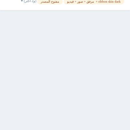
(و2 أكثر)
ribbon skin dark + مرفق + صور + فيديو
مفتوح المصدر