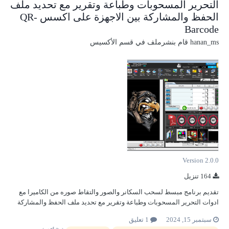
التحرير المسحوبات وطباعة وتقرير مع تحديد ملف
الحفظ والمشاركة بين الاجهزة على اكسس QR-
Barcode
hanan_ms
قام بنشرملف في
قسم الأكسيس
Version 2.0.0
164 تنزيل
تقديم برنامج مبسط لسحب السكانر والصور والتقاط صوره من الكاميرا مع
ادوات التحرير المسحوبات وطباعة وتقرير مع تحديد ملف الحفظ والمشاركة
بين الاجهزة + QR-Barcode QR_Barcodوبحث عن الصفحة بال Ribbon Skin
سبتمبر 15, 2024
1 تعليق
dark + مرفق + صور + فيديو ☕❤️🌹🌹 ==========================...