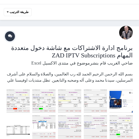
طريقة الترتيب
برنامج ادارة الاشتراكات مع شاشة دخول متعددة
المهام ZAD IPTV Subscriptions
ضاحي الغريب
قام بنشرموضوع في
منتدى الاكسيل Excel
بسم الله الرحمن الرحيم الحمد لله رب العالمين، والصلاة والسلام على أشرف
المرسلين، سيدنا محمد وعلى آله وصحبه والتابعين. تظل منتديات اوفيسنا علي
مدار السنوات من تاريخ ولادتها ونشأتها الي اليوم وهي رمز للعطاء بلا حدود
حملت علي عاتقها رسالة ذات هدف وهي مشاركة الخبرات والتعلم معظمنا
بدانا كسائل...