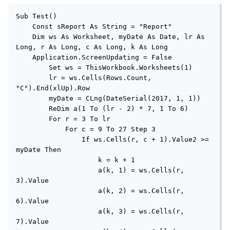
Sub Test()

    Const sReport As String = "Report"

    Dim ws As Worksheet, myDate As Date, lr As 
Long, r As Long, c As Long, k As Long

    Application.ScreenUpdating = False

        Set ws = ThisWorkbook.Worksheets(1)

        lr = ws.Cells(Rows.Count, 
"C").End(xlUp).Row

        myDate = CLng(DateSerial(2017, 1, 1))

        ReDim a(1 To (lr - 2) * 7, 1 To 6)

        For r = 3 To lr

            For c = 9 To 27 Step 3

                If ws.Cells(r, c + 1).Value2 >= 
myDate Then

                    k = k + 1

                    a(k, 1) = ws.Cells(r, 
3).Value

                    a(k, 2) = ws.Cells(r, 
6).Value

                    a(k, 3) = ws.Cells(r, 
7).Value
