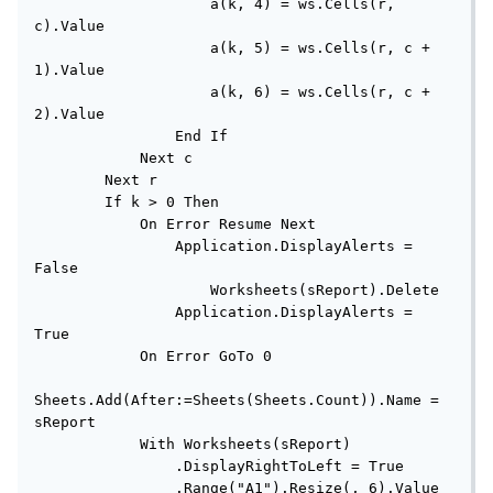
                    a(k, 4) = ws.Cells(r, 
c).Value

                    a(k, 5) = ws.Cells(r, c + 
1).Value

                    a(k, 6) = ws.Cells(r, c + 
2).Value

                End If

            Next c

        Next r

        If k > 0 Then

            On Error Resume Next

                Application.DisplayAlerts = 
False

                    Worksheets(sReport).Delete

                Application.DisplayAlerts = 
True

            On Error GoTo 0

Sheets.Add(After:=Sheets(Sheets.Count)).Name = 
sReport

            With Worksheets(sReport)

                .DisplayRightToLeft = True

                .Range("A1").Resize(, 6).Value 