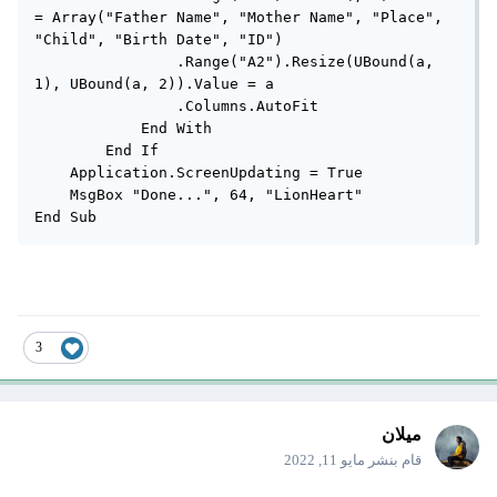
= Array("Father Name", "Mother Name", "Place", 
"Child", "Birth Date", "ID")

                .Range("A2").Resize(UBound(a, 
1), UBound(a, 2)).Value = a

                .Columns.AutoFit

            End With

        End If

    Application.ScreenUpdating = True

    MsgBox "Done...", 64, "LionHeart"

End Sub
3
ميلان
قام بنشر
مايو 11, 2022