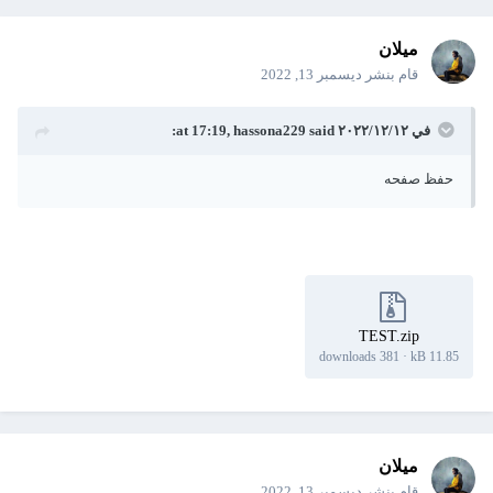
ميلان
قام بنشر
ديسمبر 13, 2022
في ١٢‏/١٢‏/٢٠٢٢ at 17:19,
said:
hassona229
حفظ صفحه
TEST.zip
381 downloads
·
11.85 kB
ميلان
قام بنشر
ديسمبر 13, 2022