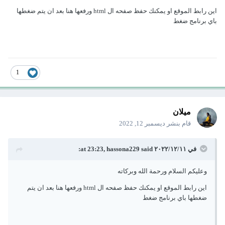
اين رابط الموقع او يمكنك حفظ صفحه ال html ورفعها هنا بعد ان يتم ضغطها
باي برنامج ضغط
1
ميلان
قام بنشر
ديسمبر 12, 2022
في ١١‏/١٢‏/٢٠٢٢ at 23:23,
said:
hassona229
وعليكم السلام ورحمة الله وبركاته
اين رابط الموقع او يمكنك حفظ صفحه ال html ورفعها هنا بعد ان يتم
ضغطها باي برنامج ضغط