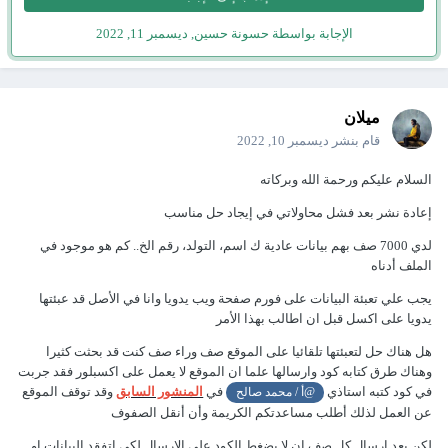
الإجابة بواسطة حسونة حسين,
ديسمبر 11, 2022
ميلان
قام بنشر
ديسمبر 10, 2022
السلام عليكم ورحمة الله وبركاته
إعادة نشر بعد فشل محاولاتي في إيجاد حل مناسب
لدي 7000 صف بهم بيانات عادية ك اسم، التولد، رقم الخ.. كم هو موجود في
الملف أدناه
يجب علي تعبئة البيانات على فورم صفحة ويب يدويا وانا في الأصل قد عبئتها
يدويا على اكسل قبل ان اطالب بهذا الأمر
هل هناك حل لتعبئتها تلقائيا على الموقع صف وراء صف كنت قد بحثت كثيرا
وهناك طرق كتابه كود وارسالها علما ان الموقع لا يعمل على اكسبلور فقد جربت
في كود كتبه استاذي
في
المنشور السابق
وقد توقف الموقع
@أ / محمد صالح
عن العمل لذلك أطلب مساعدتكم الكريمة وأن أنقل الصفوف
لكن بعد ارسال كل صف ان لا يضغط الكود على الإرسال لكي اتفقد البيانات او