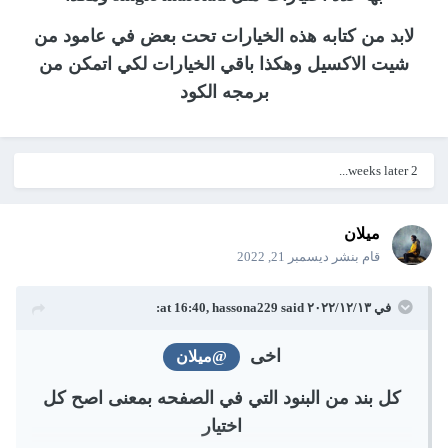
لابد من كتابه هذه الخيارات تحت بعض في عامود من
شيت الاكسيل وهكذا باقي الخيارات لكي اتمكن من
برمجه الكود
2 weeks later...
ميلان
قام بنشر
ديسمبر 21, 2022
في ١٣‏/١٢‏/٢٠٢٢ at 16:40,
said:
hassona229
اخى
@ميلان
كل بند من البنود التي في الصفحه بمعنى اصح كل
اختيار