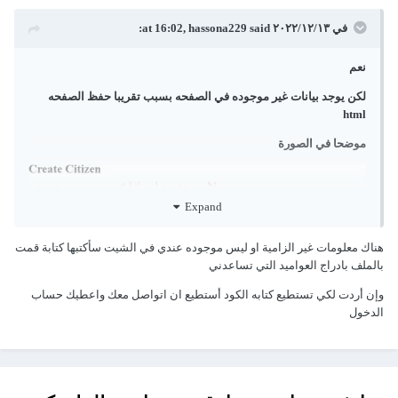
في ١٣‏/١٢‏/٢٠٢٢ at 16:02,
said:
hassona229
نعم
لكن يوجد بيانات غير موجوده في الصفحه بسبب تقريبا حفظ الصفحه
html
موضحا في الصورة
Expand
هناك معلومات غير الزامية او ليس موجوده عندي في الشيت سأكتبها كتابة قمت
بالملف بادراج العواميد التي تساعدني
وإن أردت لكي تستطيع كتابه الكود أستطيع ان اتواصل معك واعطيك حساب
الدخول