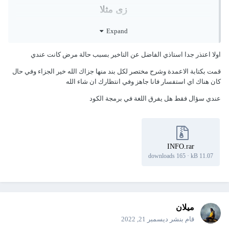
زى مثلا
marital status
Expand
بها عدد اختيارات مثل single marriad وهكذا
اولا اعتذر جدا استاذي الفاضل عن التاخير بسبب حالة مرض كانت عندي
قمت بكتابة الاعمدة وشرح مختصر لكل بند منها جزاك الله خير الجزاء وفي حال
لابد من كتابه هذه الخيارات تحت بعض في عامود من
كان هناك اي استفسار فانا جاهز وفي انتظارك ان شاء الله
شيت الاكسيل وهكذا باقي الخيارات لكي اتمكن من
عندي سؤال فقط هل يفرق اللغة في برمجة الكود
برمجه الكود
INFO.rar
165 downloads
·
11.07 kB
ميلان
قام بنشر
ديسمبر 21, 2022