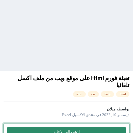
تعبئة فورم Html على موقع ويب من ملف اكسل
تلقائيا
excl
css
help
html
بواسطه
ميلان
ديسمبر 10, 2022
في
منتدى الاكسيل Excel
إذهب إلى الإجابة