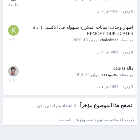
6
ردود
4458
قراءات
اظهار وحذف البيانات المكررة بسهوله فى الاكسيل l اداة
REMOVE DUPLICATES
بواسطه
khaledreda
,
يونيو 10, 2020
0
ردود
3009
قراءات
دالة () date
بواسطه
محمودددد
,
يوليو 20, 2018
3
ردود
1093
قراءات
تصفح هذا الموضوع مؤخراً
0 اعضاء متواجدين الان
لايوجد اعضاء مسجلون يتصفحون هذه الصفحه