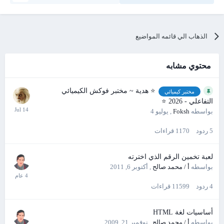
الذهاب الي قائمه المواضيع
محتوي مشابه
⭐ هدية ~ مختبر فوكش الكيميائي
مختبر كيميائي
التفاعلي - 2026 ⭐
بواسطه
Foksh
,
يوليو 4
5
ردود
1170
قراءات
لعبة تخمين الرقم الذي اخترته
بواسطه
أ / محمد صالح
,
أكتوبر 6, 2011
4
ردود
11599
قراءات
أساسيات لغة HTML
بواسطه
أ / محمد صالح
,
نوفمبر 21, 2009