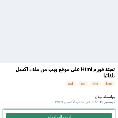
تعبئة فورم Html على موقع ويب من ملف اكسل
تلقائيا
excl
css
help
html
بواسطه
ميلان
ديسمبر 10, 2022
في
منتدى الاكسيل Excel
إذهب إلى الإجابة