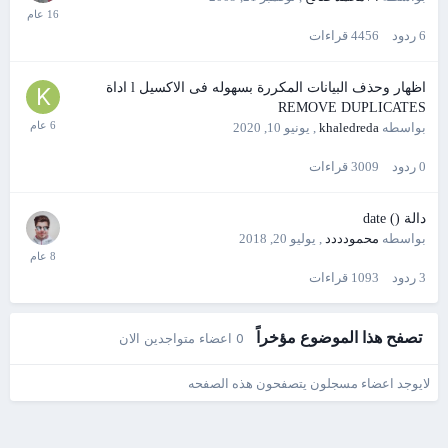
6
ردود
4456
قراءات
اظهار وحذف البيانات المكررة بسهوله فى الاكسيل l اداة
REMOVE DUPLICATES
بواسطه
khaledreda
,
يونيو 10, 2020
0
ردود
3009
قراءات
دالة () date
بواسطه
محمودددد
,
يوليو 20, 2018
3
ردود
1093
قراءات
تصفح هذا الموضوع مؤخراً
0 اعضاء متواجدين الان
لايوجد اعضاء مسجلون يتصفحون هذه الصفحه