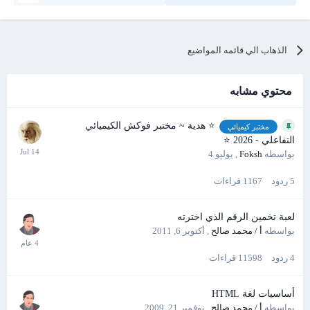
الذهاب الي قائمه المواضيع
محتوي مشابه
⭐ هدية ~ مختبر فوكش الكيميائي
مختبر كيميائي
التفاعلي - 2026 ⭐
بواسطه
Foksh
,
يوليو 4
5
ردود
1167
قراءات
لعبة تخمين الرقم الذي اخترته
بواسطه
أ / محمد صالح
,
أكتوبر 6, 2011
4
ردود
11598
قراءات
أساسيات لغة HTML
بواسطه
أ / محمد صالح
,
نوفمبر 21, 2009