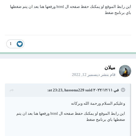
اين رابط الموقع او يمكنك حفظ صفحه ال html ورفعها هنا بعد ان يتم ضغطها
باي برنامج ضغط
1
ميلان
قام بنشر
ديسمبر 12, 2022
في ١١‏/١٢‏/٢٠٢٢ at 23:23,
said:
hassona229
وعليكم السلام ورحمة الله وبركاته
اين رابط الموقع او يمكنك حفظ صفحه ال html ورفعها هنا بعد ان يتم
ضغطها باي برنامج ضغط