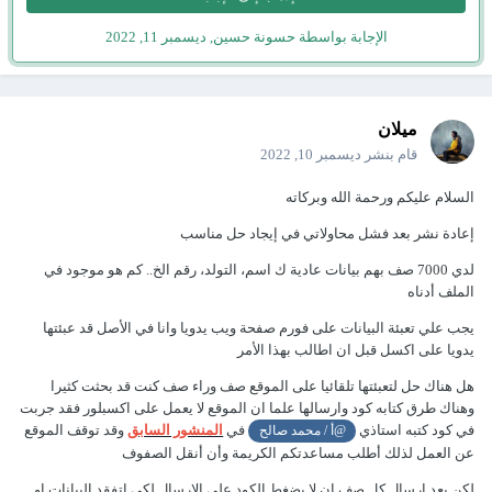
الإجابة بواسطة حسونة حسين,
ديسمبر 11, 2022
ميلان
قام بنشر
ديسمبر 10, 2022
السلام عليكم ورحمة الله وبركاته
إعادة نشر بعد فشل محاولاتي في إيجاد حل مناسب
لدي 7000 صف بهم بيانات عادية ك اسم، التولد، رقم الخ.. كم هو موجود في
الملف أدناه
يجب علي تعبئة البيانات على فورم صفحة ويب يدويا وانا في الأصل قد عبئتها
يدويا على اكسل قبل ان اطالب بهذا الأمر
هل هناك حل لتعبئتها تلقائيا على الموقع صف وراء صف كنت قد بحثت كثيرا
وهناك طرق كتابه كود وارسالها علما ان الموقع لا يعمل على اكسبلور فقد جربت
في كود كتبه استاذي
في
المنشور السابق
وقد توقف الموقع
@أ / محمد صالح
عن العمل لذلك أطلب مساعدتكم الكريمة وأن أنقل الصفوف
لكن بعد ارسال كل صف ان لا يضغط الكود على الإرسال لكي اتفقد البيانات او