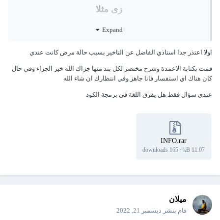
زى مثلا
marital status
Expand
بها عدد اختيارات مثل single marriad وهكذا
اولا اعتذر جدا استاذي الفاضل عن التاخير بسبب حالة مرض كانت عندي
قمت بكتابة الاعمدة وشرح مختصر لكل بند منها جزاك الله خير الجزاء وفي حال
لابد من كتابه هذه الخيارات تحت بعض في عامود من
كان هناك اي استفسار فانا جاهز وفي انتظارك ان شاء الله
شيت الاكسيل وهكذا باقي الخيارات لكي اتمكن من
عندي سؤال فقط هل يفرق اللغة في برمجة الكود
برمجه الكود
INFO.rar
165 downloads
·
11.07 kB
ميلان
قام بنشر
ديسمبر 21, 2022