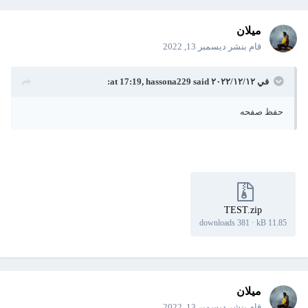
ميلان
قام بنشر
ديسمبر 13, 2022
في ١٢‏/١٢‏/٢٠٢٢ at 17:19,
said:
hassona229
حفظ صفحه
TEST.zip
381 downloads
·
11.85 kB
ميلان
قام بنشر
ديسمبر 13, 2022