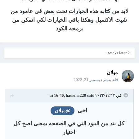
لابد من كتابه هذه الخيارات تحت بعض في عامود من
شيت الاكسيل وهكذا باقي الخيارات لكي اتمكن من
برمجه الكود
2 weeks later...
ميلان
قام بنشر
ديسمبر 21, 2022
في ١٣‏/١٢‏/٢٠٢٢ at 16:40,
said:
hassona229
اخى
@ميلان
كل بند من البنود التي في الصفحه بمعنى اصح كل
اختيار