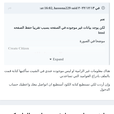
في ١٣‏/١٢‏/٢٠٢٢ at 16:02,
said:
hassona229
نعم
لكن يوجد بيانات غير موجوده في الصفحه بسبب تقريبا حفظ الصفحه
html
موضحا في الصورة
Expand
هناك معلومات غير الزامية او ليس موجوده عندي في الشيت سأكتبها كتابة قمت
بالملف بادراج العواميد التي تساعدني
وإن أردت لكي تستطيع كتابه الكود أستطيع ان اتواصل معك واعطيك حساب
الدخول