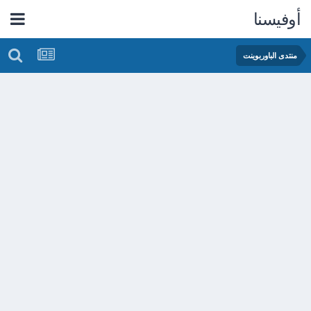
أوفيسنا
منتدى الباوربوينت