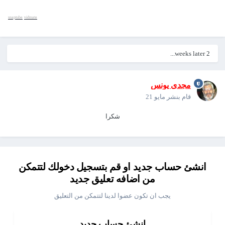
snaptube
vidmate
2 weeks later...
مجدى يونس
قام بنشر
مايو 21
شكرا
انشئ حساب جديد او قم بتسجيل دخولك لتتمكن
من اضافه تعليق جديد
يجب ان تكون عضوا لدينا لتتمكن من التعليق
انشئ حساب جديد