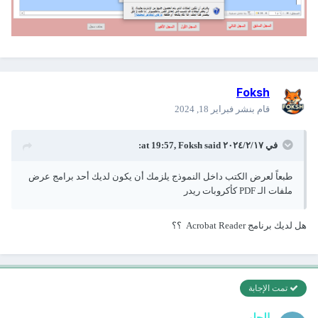
Foksh
قام بنشر
فبراير 18, 2024
في ١٧‏/٢‏/٢٠٢٤ at 19:57,
said:
Foksh
طبعاً لعرض الكتب داخل النموذج يلزمك أن يكون لديك أحد برامج عرض
ملفات الـ PDF كأكروبات ريدر
هل لديك برنامج Acrobat Reader ؟؟
تمت الإجابة
الحلبي