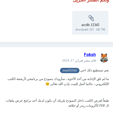
12345.accdb
161 downloads
·
796 kB
Foksh
قام بنشر
فبراير 17, 2024
نعم تستطيع ذلك اخي
@imad2024
ما لم تلق الإجابة من أحد الأخوة ، سأزودك بنموذج من برنامجي لأرشفة الكتب
الإلكتروني ، حالما أصل للبيت بإذن الله تعالى
😊
طبعاً لعرض الكتب داخل النموذج يلزمك أن يكون لديك أحد برامج عرض ملفات
الـ PDF كأكروبات ريدر أو خلافه .