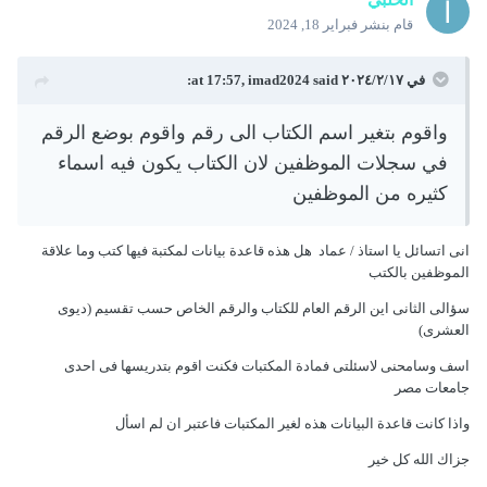
قام بنشر
فبراير 18, 2024
في ١٧‏/٢‏/٢٠٢٤ at 17:57,
said:
imad2024
واقوم بتغير اسم الكتاب الى رقم واقوم بوضع الرقم
في سجلات الموظفين لان الكتاب يكون فيه اسماء
كثيره من
الموظفين
انى اتسائل يا استاذ / عماد هل هذه قاعدة بيانات لمكتبة فيها كتب وما علاقة
الموظفين بالكتب
سؤالى الثانى اين الرقم العام للكتاب والرقم الخاص حسب تقسيم (ديوى
العشرى)
اسف وسامحنى لاسئلتى فمادة المكتبات فكنت اقوم بتدريسها فى احدى
جامعات مصر
واذا كانت قاعدة البيانات هذه لغير المكتبات فاعتبر ان لم اسأل
جزاك الله كل خير