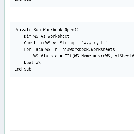
Private Sub Workbook_Open()

    Dim WS As Worksheet

    Const srcWS As String = "الرئيسية "

    For Each WS In ThisWorkbook.Worksheets

        WS.Visible = IIf(WS.Name = srcWS, xlSheetV
    Next WS
