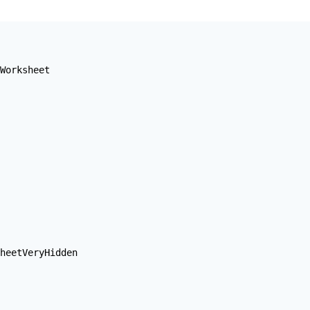
Worksheet

heetVeryHidden
