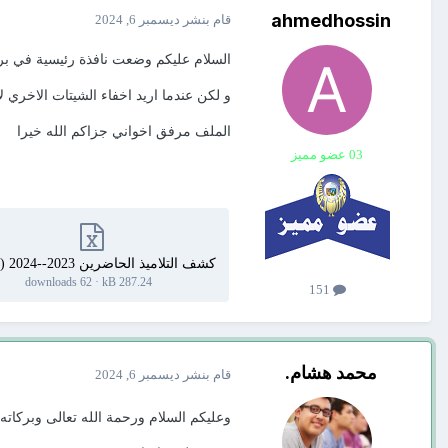
ahmedhossin
قام بنشر
ديسمبر 6, 2024
السلام عليكم وضعت نافذة رئيسية في ب
و لكن عندما اريد اخفاء الشيتات الاخري ل
الملف مرفق اخواني جزاكم الله خيرا
03 عضو مميز
كشف التلاميذ الحاضرين 2023--2024 (1).xlsx
62 downloads
·
287.24 kB
151
محمد هشام.
قام بنشر
ديسمبر 6, 2024
وعليكم السلام ورحمة الله تعالى وبركاته