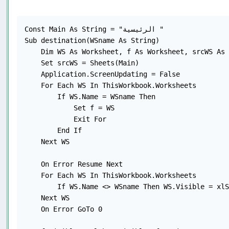
Const Main As String = "الرئيسية "

Sub destination(WSname As String)

    Dim WS As Worksheet, f As Worksheet, srcWS As 
    Set srcWS = Sheets(Main)

    Application.ScreenUpdating = False

    For Each WS In ThisWorkbook.Worksheets

        If WS.Name = WSname Then

            Set f = WS

            Exit For

        End If

    Next WS

    On Error Resume Next

    For Each WS In ThisWorkbook.Worksheets

        If WS.Name <> WSname Then WS.Visible = xlS
    Next WS

    On Error GoTo 0
