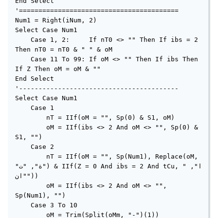
End Select

'=========================================

Num1 = Right(iNum, 2)

Select Case Num1

    Case 1, 2:     If nT0 <> "" Then If ibs = 2 
Then nT0 = nT0 & " " & oM

    Case 11 To 99: If oM <> "" Then If ibs Then 
If Z Then oM = oM & ""

End Select

'-----------------------------------------

Select Case Num1

    Case 1

        nT = IIf(oM = "", Sp(0) & S1, oM)

        oM = IIf(ibs <> 2 And oM <> "", Sp(0) & 
S1, "")

    Case 2

        nT = IIf(oM = "", Sp(Num1), Replace(oM, 
"ة", "ت") & IIf(Z = 0 And ibs = 2 And tCu, "ا", 
"ان"))

        oM = IIf(ibs <> 2 And oM <> "", 
Sp(Num1), "")

    Case 3 To 10

        oM = Trim(Split(oMm, "-")(1))
