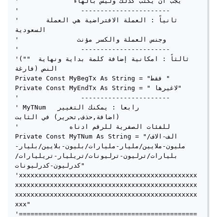
'              يجب ان يكتب كذلك وليس بالهاء

'                -----------------------

'      ثانياً : العملة الافتراضية هي العملة 
السعودية

'               وجنس العملة والكسر مؤنث

'                -----------------------

'("" ثالثاً : امكانية إضافة كلمة بداية ونهاية 
النص (فارغة

Private Const MyBegTx As String = "فقط "

Private Const MyEndTx As String = " لاغيرها"

'                -----------------------

' MyTNum  رابعا : يمكنك التغيير 
(اضافة,حذف,تحرير) في الثابت

'             للفئات الصفرية للرقم ادناه

Private Const MyTNum As String = "الف-الاف/
مليون-ملايين/مليار-مليارات/بليون-بلايين/بليار-
بليارات/ترليون-ترليونات/تريليار-تريليارات/
كدرليون-كدرليونات"

'xxxxxxxxxxxxxxxxxxxxxxxxxxxxxxxxxxxxxxxxxxxxxx
xxxxxxxxxxxxxxxxxxxxxxxxxxxxxxxxxxxxxxxxxxxxxxx
xxxxxxxxxxxxxxxxxxxxxxxxxxxxxxxxxxxxxxxxxxxxxxx
xxx"

'==============================================