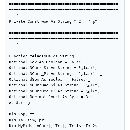
===============================================
===============================================
==="

Private Const wow As String * 2 = " و"

'==============================================
===============================================
===============================================
==="

Function melad(Num As String, _

Optional Sex As Boolean = False, _

Optional NCurr_Si As String = "دينار", _

Optional NCurr_Pl As String = "دينار", _

Optional dSex As Boolean = False, _

Optional NCurrDec_Si As String = "فلس", _

Optional NCurrDec_Pl As String = "فلس", _

Optional Decimal_Count As Byte = 3) _

As String

'======================================

Dim Spp, zt

Dim i%, ii%, pr%

Dim MyMid$, nCurr$, Txt$, Txt1$, Txt2$
