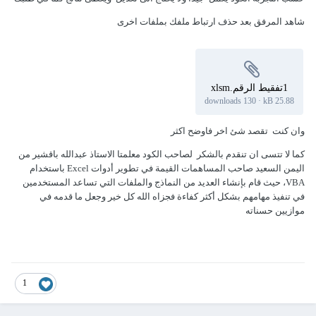
شاهد المرفق بعد حذف ارتباط ملفك بملفات اخرى
1تفقيط الرقم.xlsm
130 downloads
·
25.88 kB
وان كنت تقصد شئ اخر فاوضح اكثر
كما لا تتسى ان تنقدم بالشكر لصاحب الكود معلمتا الاستاذ عبدالله باقشير من
اليمن السعيد صاحب المساهمات القيمة في تطوير أدوات Excel باستخدام
VBA، حيث قام بإنشاء العديد من النماذج والملفات التي تساعد المستخدمين
في تنفيذ مهامهم بشكل أكثر كفاءة فجزاه الله كل خير وجعل ما قدمه في
موازيين حسناته
1