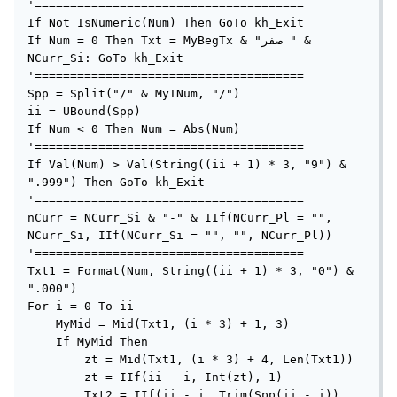
'======================================

If Not IsNumeric(Num) Then GoTo kh_Exit

If Num = 0 Then Txt = MyBegTx & "صفر " & 
NCurr_Si: GoTo kh_Exit

'======================================

Spp = Split("/" & MyTNum, "/")

ii = UBound(Spp)

If Num < 0 Then Num = Abs(Num)

'======================================

If Val(Num) > Val(String((ii + 1) * 3, "9") & 
".999") Then GoTo kh_Exit

'======================================

nCurr = NCurr_Si & "-" & IIf(NCurr_Pl = "", 
NCurr_Si, IIf(NCurr_Si = "", "", NCurr_Pl))

'======================================

Txt1 = Format(Num, String((ii + 1) * 3, "0") & 
".000")

For i = 0 To ii

    MyMid = Mid(Txt1, (i * 3) + 1, 3)

    If MyMid Then

        zt = Mid(Txt1, (i * 3) + 4, Len(Txt1))

        zt = IIf(ii - i, Int(zt), 1)

        Txt2 = IIf(ii - i, Trim(Spp(ii - i)), 