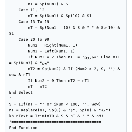
        nT = Sp(Num1) & S

    Case 11, 12

        nT = Sp(Num1) & Sp(10) & S1

    Case 13 To 19

        nT = Sp(Num1 - 10) & S & " " & Sp(10) & 
S1

    Case 20 To 99

        Num2 = Right(Num1, 1)

        Num3 = Left(Num1, 1)

        If Num3 = 2 Then nT1 = "عشرون" Else nT1 
= Sp(Num3) & "ون"

        nT2 = Sp(Num2) & IIf(Num2 > 2, S, "") & 
wow & nT1

        If Num2 = 0 Then nT2 = nT1

        nT = nT2

End Select

'======================================

S = IIf(nT = "" Or iNum < 100, "", wow)

nT = Replace(nT, Sp(8) & "ة", Sp(8) & "ية")

kh_nText = Trim(nT0 & S & nT & " " & oM)

'======================================

End Function
