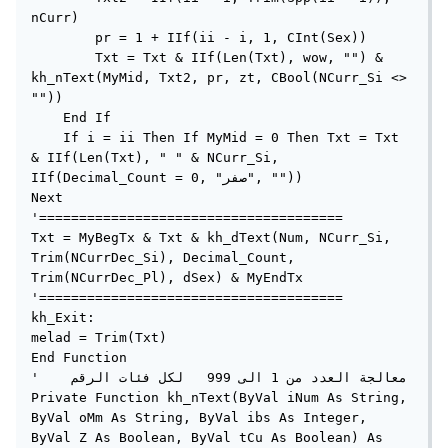
nCurr)

        pr = 1 + IIf(ii - i, 1, CInt(Sex))

        Txt = Txt & IIf(Len(Txt), wow, "") & 
kh_nText(MyMid, Txt2, pr, zt, CBool(NCurr_Si <> 
""))

    End If

    If i = ii Then If MyMid = 0 Then Txt = Txt 
& IIf(Len(Txt), " " & NCurr_Si, 
IIf(Decimal_Count = 0, "صفر", ""))

Next

'======================================

Txt = MyBegTx & Txt & kh_dText(Num, NCurr_Si, 
Trim(NCurrDec_Si), Decimal_Count, 
Trim(NCurrDec_Pl), dSex) & MyEndTx

'======================================

kh_Exit:

melad = Trim(Txt)

End Function

'    معالجة العدد من 1 الى 999   لكل فئات الرقم

Private Function kh_nText(ByVal iNum As String, 
ByVal oMm As String, ByVal ibs As Integer, 
ByVal Z As Boolean, ByVal tCu As Boolean) As 