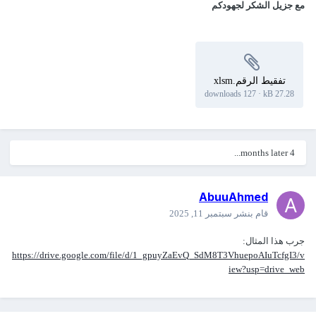
مع جزيل الشكر لجهودكم
تفقيط الرقم.xlsm
127 downloads
·
27.28 kB
4 months later...
AbuuAhmed
قام بنشر
سبتمبر 11, 2025
جرب هذا المثال:
https://drive.google.com/file/d/1_gpuyZaEvQ_SdM8T3VhuepoAIuTcfgI3/v
iew?usp=drive_web