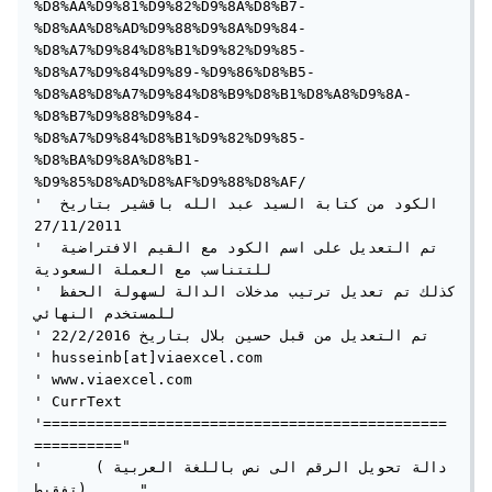
%D8%AA%D9%81%D9%82%D9%8A%D8%B7-
%D8%AA%D8%AD%D9%88%D9%8A%D9%84-
%D8%A7%D9%84%D8%B1%D9%82%D9%85-
%D8%A7%D9%84%D9%89-%D9%86%D8%B5-
%D8%A8%D8%A7%D9%84%D8%B9%D8%B1%D8%A8%D9%8A-
%D8%B7%D9%88%D9%84-
%D8%A7%D9%84%D8%B1%D9%82%D9%85-
%D8%BA%D9%8A%D8%B1-
%D9%85%D8%AD%D8%AF%D9%88%D8%AF/

' الكود من كتابة السيد عبد الله باقشير بتاريخ 
27/11/2011

' تم التعديل على اسم الكود مع القيم الافتراضية 
للتتناسب مع العملة السعودية

' كذلك تم تعديل ترتيب مدخلات الدالة لسهولة الحفظ 
للمستخدم النهائي

' تم التعديل من قبل حسين بلال بتاريخ 22/2/2016

' husseinb[at]viaexcel.com

' www.viaexcel.com

' CurrText

'==============================================
=========="

'      (دالة تحويل الرقم الى نص باللغة العربية 
(تفقيط      "
