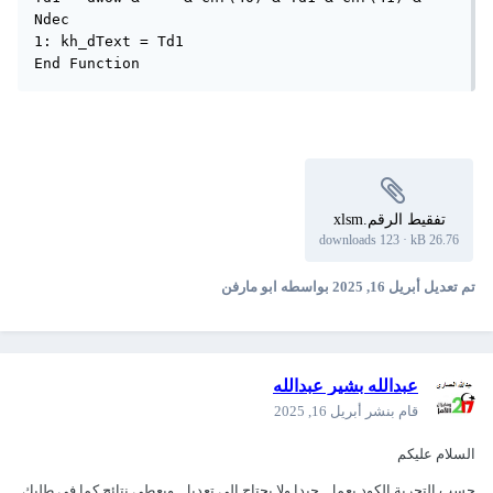
Ndec

1: kh_dText = Td1

تفقيط الرقم.xlsm
123 downloads
·
26.76 kB
تم تعديل
أبريل 16, 2025
بواسطه ابو مارفن
عبدالله بشير عبدالله
قام بنشر
أبريل 16, 2025
السلام عليكم
حسب التجربة الكود يعمل جيدا ولا يحتاج الى تعديل ويعطى نتائج كما في طلبك