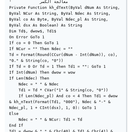
'            معالجة الكسر

Private Function kh_dText(ByVal dNum As String, 
ByVal NCur As String, ByVal Ndec As String, 
ByVal co As Byte, ByVal Ndec_pl As String, 
ByVal dsx As Boolean) As String

Dim Td$, dwow$, Td1$

On Error GoTo 1

If co = 0 Then GoTo 1

If NCur = "" Then Ndec = ""

Td = Format(Round(CCur(dNum - Int(dNum)), co), 
"0." & String(co, "0"))

If Td = 0 Or Td = 1 Then Td1 = "": GoTo 1

If Int(dNum) Then dwow = wow

If Len(Ndec) Then

    Ndec = " " & Ndec

    Td1 = Td * CVar("1" & String(co, "0"))

    If Len(Ndec_pl) And co < 4 Then Td1 = dwow 
& kh_nText(Format(Td1, "000"), Ndec & "-" & 
Ndec_pl, 1 + CInt(dsx), 1, 0): GoTo 1

Else

    Ndec = " " & NCur: Td1 = Td

End If

Td1 = dwow & " " & Chr(40) & Td1 & Chr(41) & 