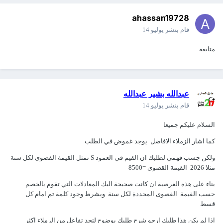
ahassan19728
قام بنشر
يوليو 14
متابعة
عبدالله بشير عبدالله
قام بنشر
يوليو 14
السلام عليكم جميعا
كما اشار الزملاء الافاضل يوجد غموض في الطلب
ولكن جسب فهمي لطلبك ان القيم في العمود S تمثل القيمة القصوى لكل سنة
مثلا 2026 القيمة القصوى =8500
بناء على هذه الفرضية ان كانت صحيحة اليك المعادلات التي تقوم بالخصم
حسب القيمة القصوى المحددة لكل سنة وبشرط وجود كلمة تم امام كل
قسط
اذا لم يكن هذا طلبك ارجو شرح طلبك بوضوح لتجد تفاعل من الزملاء اكثر