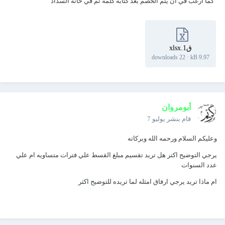
كما ارغب في ان يتم الخصم بعد كتابة كلمة تم في خانة السداد
ق1.xlsx
22 downloads
·
9.97 kB
أبومروان
قام بنشر
يوليو 7
وعليكم السلام ورحمه الله وبركاته
يرجي التوضيح اكتر هل تريد تقسيم مبلغ القسط علي فترات متساويه ام علي
عدد السنوات
ام ماذا تريد يرجي ارفاق امثله لما تريده للتوضيح اكثر