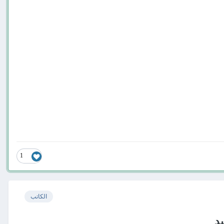
1
الكاتب
يد