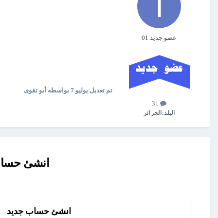
عضو جديد 01
تم تعديل
يوليو 7
بواسطه أبو تقوى
31
البلد:
الجزائر
انشئ حساب 
انشئ حساب جديد