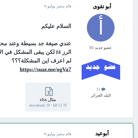
أبو تقوى
قام بنشر
يوليو 6
السلام عليكم
عندي صيغة جد بسيطة وعند محاول
عضو جديد 01
الرز f4 لكن يبقى المشكل في الأسطر الأولى بيما السفلية الصيغة تعمل
لم اعرف اين المشكلة؟؟؟
https://suar.me/ogVa7
31
البلد:
الجزائر
مثال.xlsx
10 downloads
·
12.76 kB
أبوعيد
قام بنشر
يوليو 6