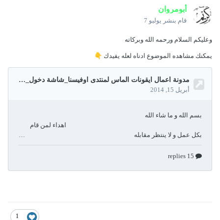
أبومروان
قام بنشر
يوليو 7
وعليكم السلام ورحمه الله وبركاته
يمكنك مشاهده الموضوع ادناه لعله يفيدك
👇
1