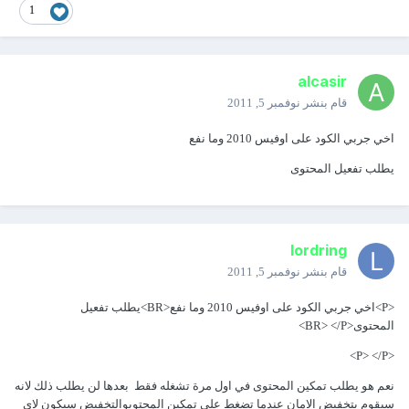
1
alcasir
قام بنشر
نوفمبر 5, 2011
اخي جربي الكود على اوفيس 2010 وما نفع
يطلب تفعيل المحتوى
lordring
قام بنشر
نوفمبر 5, 2011
<P>اخي جربي الكود على اوفيس 2010 وما نفع<BR>يطلب تفعيل
المحتوى<BR> </P>
<P> </P>
نعم هو يطلب تمكين المحتوى في اول مرة تشغله فقط بعدها لن يطلب ذلك لانه
سيقوم بتخفيض الامان عندما تضغط على تمكين المحتوىوالتخفيض سيكون لاي