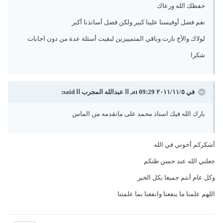
حفظك الله ورعاك
نعم فضل أوفيسنا علينا كبير ولكن فضل أساتذنا أكبر
لولاك والأخ نارت وباقي المتمييزين لبقيت أسئلة عدة من دون اجابات
شكرا
في ٥‏/١١‏/٢٠١١ at 09:29, اا عبدالله المجرب اا said:
بارك الله فيك استاذ محمد على ماتقدمه من الماس
أشكركم أخوتي في الله
جعلني الله عند حسن ظنكم
وكل عام أنتم جميعا بكل الخير
اللهم علمنا ما ينفعنا وانفعنا بما علمتنا