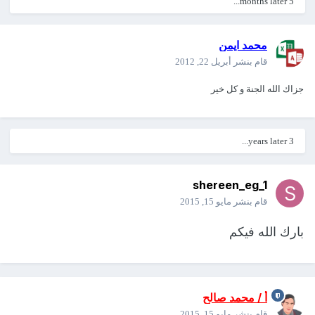
5 months later...
محمد ايمن
قام بنشر
أبريل 22, 2012
جزاك الله الجنة و كل خير
3 years later...
shereen_eg_1
قام بنشر
مايو 15, 2015
بارك الله فيكم
أ / محمد صالح
قام بنشر
مايو 15, 2015