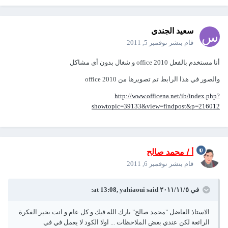
سعيد الجندي
قام بنشر
نوفمبر 5, 2011
أنا مستخدم بالفعل office 2010 و شغال بدون أى مشاكل
والصور في هذا الرابط تم تصويرها من office 2010
http://www.officena.net/ib/index.php?
showtopic=39133&view=findpost&p=216012
أ / محمد صالح
قام بنشر
نوفمبر 6, 2011
في ٥‏/١١‏/٢٠١١ at 13:08, yahiaoui said:
الاستاذ الفاضل "محمد صالح" بارك الله فيك و كل عام و انت بخير الفكرة
الرائعة لكن عندي بعض الملاحظات ... اولا الكود لا يعمل في في