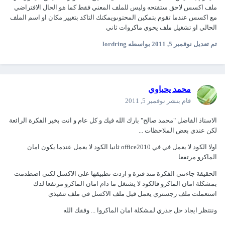
ملف اكسس لاحق ستفتحه وليس للملف المعني فقط كما هو الحال الافتراضي
مع اكسس عندما تقوم بتمكين المحتوىويمكنك التاكد بتغيير مكان او اسم الملف
الحالي او تشغيل ملف يحوي ماكروات ثاني
تم تعديل
نوفمبر 5, 2011
بواسطه lordring
محمد يحياوي
قام بنشر
نوفمبر 5, 2011
الاستاذ الفاضل "محمد صالح" بارك الله فيك و كل عام و انت بخير الفكرة الرائعة
لكن عندي بعض الملاحظات ...
اولا الكود لا يعمل في في office2010 ثانيا الكود لا يعمل عندما يكون امان
الماكرو مرتفعا
الحقيقة جاءتني الفكرة منذ فترة و اردت تطبيقها على الاكسل لكني اصطدمت
بمشكلة امان الماكرو فالكود لا يشتغل ما دام امان الماكرو مرتفعا لذك
استعملت ملف رجستري يعمل قبل ملف الاكسل في ملف تنفيذي
وننتظر ايجاد حل جذري لمشكلة امان الماكروا ... وفقك الله