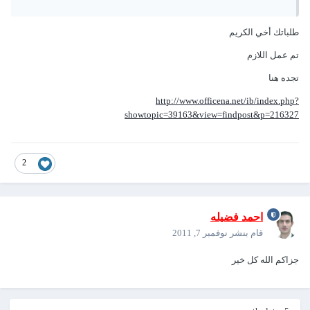
طلباتك أخي الكريم
تم عمل اللازم
تجده هنا
http://www.officena.net/ib/index.php?
showtopic=39163&view=findpost&p=216327
2
احمد فضيله
قام بنشر
نوفمبر 7, 2011
جزاكم الله كل خير