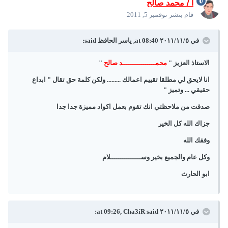
أ / محمد صالح
قام بنشر
نوفمبر 5, 2011
في ٥‏/١١‏/٢٠١١ at 08:40, ياسر الحافظ said:
الاستاذ العزيز "
محمــــــــــــــــد صالح
"
انا لايحق لي مطلقا تقييم اعمالك ......... ولكن كلمة حق تقال " ابداع
حقيقي ... وتميز "
صدقت من ملاحظتي انك تقوم بعمل اكواد مميزة جدا جدا
جزاك الله كل الخير
وفقك الله
وكل عام والجميع بخير وســـــــــــــــلام
ابو الحارث
في ٥‏/١١‏/٢٠١١ at 09:26, Cha3iR said: