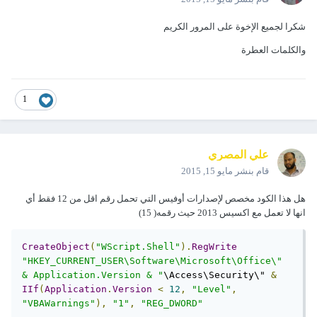
شكرا لجميع الإخوة على المرور الكريم
والكلمات العطرة
1
علي المصري
قام بنشر
مايو 15, 2015
هل هذا الكود مخصص لإصدارات أوفيس التي تحمل رقم اقل من 12 فقط أي
انها لا تعمل مع اكسيس 2013 حيث رقمه( 15)
CreateObject
(
"WScript.Shell"
).
RegWrite
"HKEY_CURRENT_USER\Software\Microsoft\Office\" 
& Application.Version & "
\Access\Security\" 
&
IIf
(
Application
.
Version
<
12
,
"Level"
,
"VBAWarnings"
),
"1"
,
"REG_DWORD"