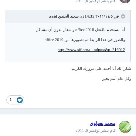
قام بنشر
نوفمبر 6, 2011
في ٥‏/١١‏/٢٠١١ at 14:35, سعيد الجندي said:
أنا مستخدم بالفعل office 2010 و شغال بدون أى مشاكل
والصور في هذا الرابط تم تصويرها من office 2010
http://www.officena....ndpost&p=216012
شكرا لك أبا أحمد على مرورك الكريم
وكل عام أنتم بخير
1
محمد يحياوي
قام بنشر
نوفمبر 6, 2011