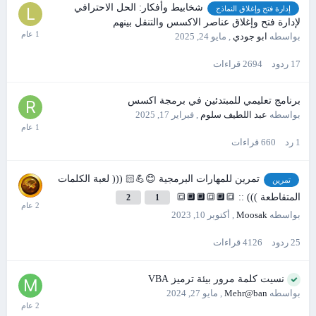
شخابيط وأفكار: الحل الاحترافي
إدارة فتح وإغلاق النماذج
لإدارة فتح وإغلاق عناصر الاكسس والتنقل بينهم
بواسطه
ابو جودي
,
مايو 24, 2025
17
ردود
2694
قراءات
برنامج تعليمي للمبتدئين في برمجة اكسس
بواسطه
عبد اللطيف سلوم
,
فبراير 17, 2025
1
رد
660
قراءات
تمرين للمهارات البرمجية 😊💪🏻 ((( لعبة الكلمات
تمرين
المتقاطعة ))) :: 🔳🔲🔳🔲🔲🔳
2
1
بواسطه
Moosak
,
أكتوبر 10, 2023
25
ردود
4126
قراءات
نسيت كلمة مرور بيئة ترميز VBA
بواسطه
Mehr@ban
,
مايو 27, 2024