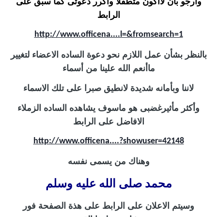
وأرجو بأن لاأكون متطفلا واكرر دعوتى كما سبق على
الرابط
http://www.officena....l=&fromsearch=1
بالنظر بشأن عمل اللازم نحو دعوة الساده الاعضاء لتغيير
ماأنعم الله علينا من أسماء
لاننا وبأمانه شديدة لانطيق صبرا على تلك الاسماء
وأكثر مأثيرغضبى هو ماسوف يشاهده الساده الزملاء
الافاضل على الرابط
http://www.officena....?showuser=42148
وهناك من يسمى نفسه
محمد صلى الله عليه وسلم
وسيتم الاعلان على الرابط على هذة الصفحة فور