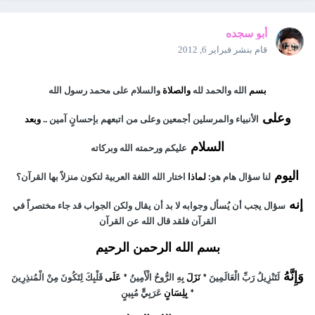
أبو سجده
قام بنشر
فبراير 6, 2012
بسم
الله
والحمد
لله
والصلاة
والسلام
على
محمد
رسول
الله
وعلى
الأنبياء
والمرسلين
أجمعين
وعلى
من
اتبعهم
بإحسانٍ
آمين
وبعد
..
السلام
عليكم
ورحمته
الله
وبركاته
اليوم
لنا
سؤال
هام
هو
لماذا
اختار
الله
اللغة
العربية
لتكون
منزلاً
بها
القرآن؟
:
إنه
سؤال
يجب
أن
يُسأل
وجوابه
لا
بد
أن
يقال
ولكن
الجواب
قد
جاء
مختصراً
في
القرآن
فلقد
قال
الله
عن
القرآن
بسم الله الرحمن الرحيم
وَإِنَّهُ
لَتَنْزِيلُ
رَبِّ
الْعَالَمِينَ
نَزَلَ
بِهِ
الرُّوحُ
الْأَمِينُ
عَلَى
قَلْبِكَ
لِتَكُونَ
مِنْ
الْمُنذِرِينَ
*
*
بِلِسَانٍ
عَرَبِيٍّ
مُبِينٍ
*