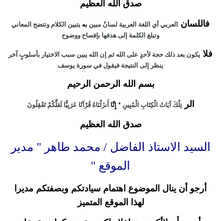
صدق الله العظيم
فاللسان
العربي
أي
اللغة
العربية
لسانٌ
مبين
به
يتبين
الكلام
وتتضح
المعاني
وتبلغ
الكلمة
إلى
هدفها
بإفصاح
ووضوح
فلا
يكون
بعد
ذلك
حجة
لأحدٍ
على
الله ثم
إن
الله
يبين
سبب
الاختيار
بأسلوبٍ
آخر
ينظر
إلى
النتيجة
فيقول
في
سورة
يوسف
بسم الله الرحمن الرحيم
الر
تِلْكَ
آيَاتُ
الْكِتَابِ
الْمُبِينِ
إِنَّا
أَنزَلْنَاهُ
قُرْآنًا
عَرَبِيًّا
لَعَلَّكُمْ
تَعْقِلُونَ
*
صدق الله العظيم
السيد الاستاذ الفاضل / محمد طاهر " مدير
الموقع "
أرجو أن ينال الموضوع اهتمام سيادتكم وبصفتكم مديرا
لهذا الموقع المتميز