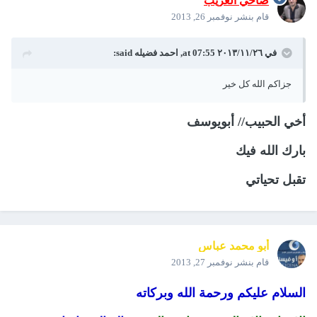
ضاحي الغريب
قام بنشر
نوفمبر 26, 2013
في ٢٦‏/١١‏/٢٠١٣ at 07:55, احمد فضيله said:
جزاكم الله كل خير
أخي الحبيب// أبويوسف
بارك الله فيك
تقبل تحياتي
أبو محمد عباس
قام بنشر
نوفمبر 27, 2013
السلام عليكم ورحمة الله وبركاته