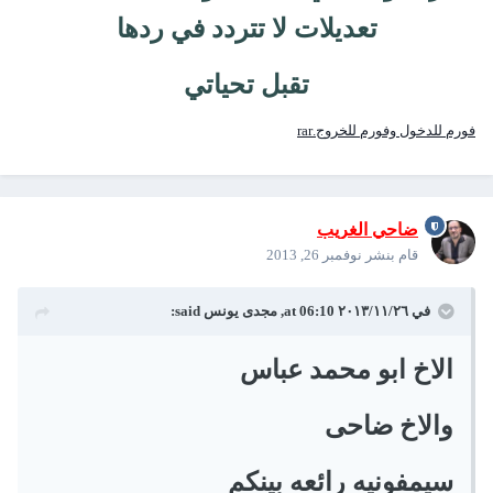
تعديلات لا تتردد في ردها
تقبل تحياتي
فورم للدخول وفورم للخروج.rar
ضاحي الغريب
قام بنشر
نوفمبر 26, 2013
في ٢٦‏/١١‏/٢٠١٣ at 06:10, مجدى يونس said:
الاخ ابو محمد عباس
والاخ ضاحى
سيمفونيه رائعه بينكم