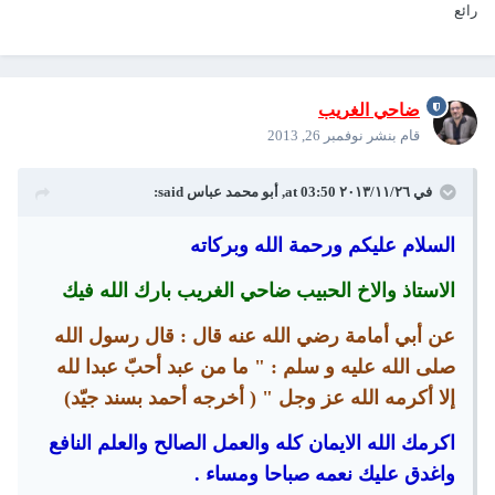
رائع
ضاحي الغريب
قام بنشر
نوفمبر 26, 2013
في ٢٦‏/١١‏/٢٠١٣ at 03:50, أبو محمد عباس said:
السلام عليكم ورحمة الله وبركاته
الاستاذ والاخ الحبيب ضاحي الغريب بارك الله فيك
عن أبي أمامة رضي الله عنه قال : قال رسول الله
صلى الله عليه و سلم : " ما من عبد أحبّ عبدا لله
إلا أكرمه الله عز وجل " ( أخرجه أحمد بسند جيّد)
اكرمك الله الايمان كله والعمل الصالح والعلم النافع
واغدق عليك نعمه صباحا ومساء .