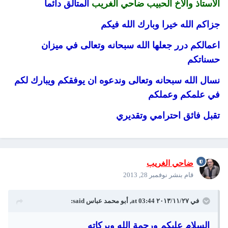
الاستاذ والاخ الحبيب ضاحي الغريب
المتالق دائما
جزاكم الله خيرا وبارك الله فيكم
اعمالكم درر جعلها الله سبحانه وتعالى في ميزان
حسناتكم
نسال الله سبحانه وتعالى وندعوه ان يوفقكم ويبارك لكم
في علمكم وعملكم
تقبل فائق احترامي وتقديري
ضاحي الغريب
قام بنشر
نوفمبر 28, 2013
في ٢٧‏/١١‏/٢٠١٣ at 03:44, أبو محمد عباس said:
السلام عليكم ورحمة الله وبركاته