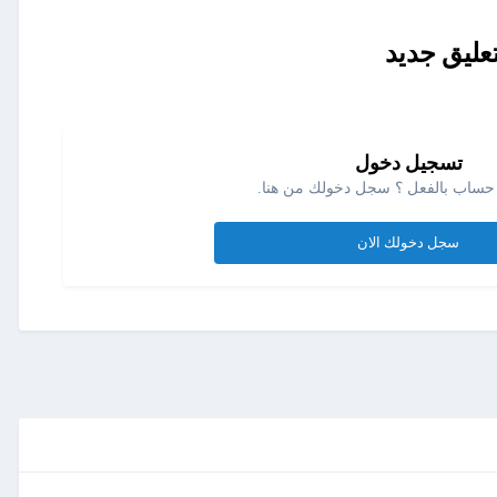
عليق جديد
تسجيل دخول
حساب بالفعل ؟ سجل دخولك من هنا.
سجل دخولك الان