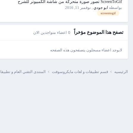
ScreenToGif تصور صورة متحركة من شاشة الكمبيوتر للشرح
بواسطه
ابو جودي
,
نوفمبر 11, 2016
screentogif
تصفح هذا الموضوع مؤخراً
0 اعضاء متواجدين الان
لايوجد اعضاء مسجلون يتصفحون هذه الصفحه
الرئيسيه
قسم تطبيقات و لغات مايكروسوفت
المنتدى التقني العام و تطبيق