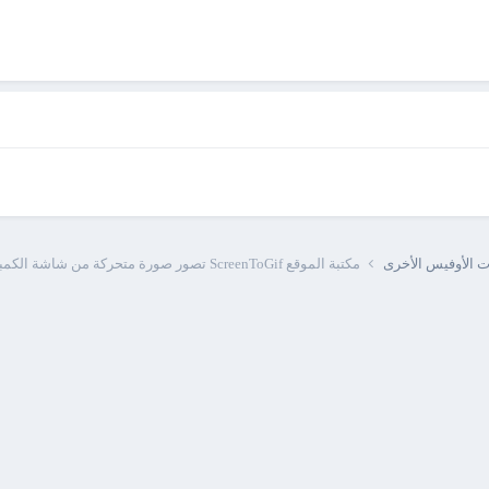
ات الأوفيس الأخرى
مكتبة الموقع ScreenToGif تصور صورة متحركة من شاشة الكمبيوتر للشرح