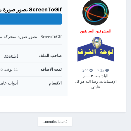
ScreenToGif تصور صورة متحركة من شاشة الكمبيوتر للشرح
المشرفين السابقين
ScreenToGif تصور صورة متحركة من شاشة الكمبيوتر للشرح
صاحب الملف
ابا جودى
تمت الاضافه
11 نوف, 2016
244
7.3k
البلد:
مصــ♥ـــــر
الإهتمامات:
رضا الله هو كل
الاقسام
أدوات عامة
غايتى
5 months later...