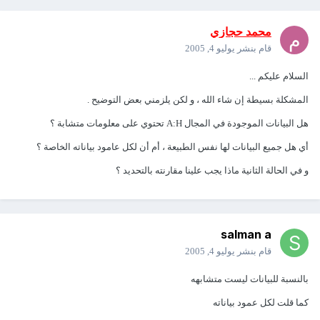
محمد حجازي
قام بنشر
يوليو 4, 2005
السلام عليكم ...
المشكلة بسيطة إن شاء الله ، و لكن يلزمني بعض التوضيح .
هل البيانات الموجودة في المجال A:H تحتوي على معلومات متشابة ؟
أي هل جميع البيانات لها نفس الطبيعة ، أم أن لكل عامود بياناته الخاصة ؟
و في الحالة الثانية ماذا يجب علينا مقارنته بالتحديد ؟
salman a
قام بنشر
يوليو 4, 2005
بالنسبة للبيانات ليست متشابهه
كما قلت لكل عمود بياناته