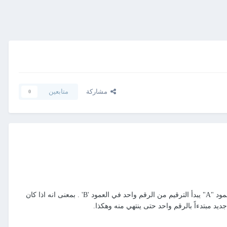
مشاركة
متابعين
0
المطلوب ادراج معادلة او ايجاد كود في العمود 'B' بحيث يتم ادراج ارقام تسلسلية بشرط ان عند كل قيمة مختلفة في العمود "A" يبدأ الترقيم من الرقم واحد في العمود 'B' . بمعنى انه اذا كان