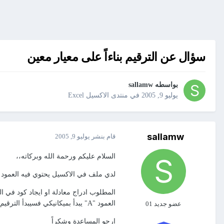
سؤال عن الترقيم بناءاً على معيار معين
بواسطه
sallamw
يوليو 9, 2005
في
منتدى الاكسيل Excel
sallamw
قام بنشر
يوليو 9, 2005
السلام عليكم ورحمة الله وبركاته،،
لدي ملف في الاكسيل يحتوي فيه العمود 'A'على اسماء وظائف مثل كهربائي ؛ ميكانيكي؛ كاتب؛الخ.
العمود "A" يبدأ بميكانيكي فسيبدأ الترقيم بالرقم واحد واثنان وثلاثة حتى ينتهي منه ثم اذا قابل كهربائي فسيعاود العد من جديد مبتدءاً بالرقم واحد حتى ينتهي منه وهكذا.
عضو جديد 01
ارجو المساعدة وشكراً