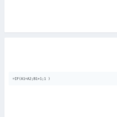
=IF(A1=A2;B1+1;1 )