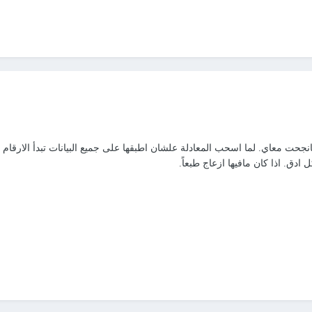
حت معاي. لما اسحب المعادلة علشان اطبقها على جميع البيانات تبدأ الارقام ا
ق. اذا كان مافيها ازعاج طبعاً.