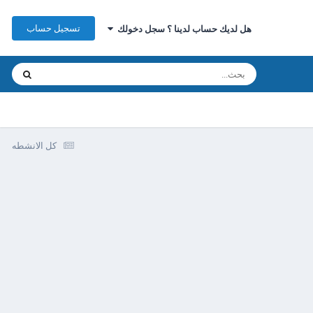
تسجيل حساب
هل لديك حساب لدينا ؟ سجل دخولك
كل الانشطه