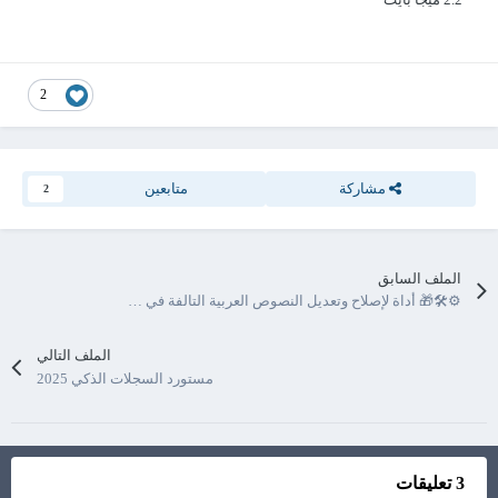
2
مشاركة
متابعين
2
الملف السابق
⚙🛠🎁 أداة لإصلاح وتعديل النصوص العربية التالفة في الأكواد .. من > ÇáÓáÇã Úáíßã إلى > السلام عليكم
الملف التالي
مستورد السجلات الذكي 2025
3 تعليقات