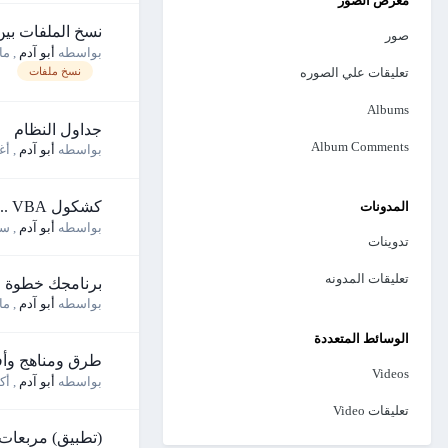
معرض الصور
نسخ الملفات بي
صور
بواسطه
أبو آدم
,
مارس
تعليقات علي الصوره
نسخ ملفات
Albums
جداول النظام
Album Comments
بواسطه
أبو آدم
,
أغس
كشكول VBA ... متجدد
المدونات
بواسطه
أبو آدم
,
سبتم
تدوينات
تعليقات المدونه
برنامجك خطوة .
بواسطه
أبو آدم
,
مايو 5
الوسائط المتعددة
طرق ومناهج وأف
Videos
بواسطه
أبو آدم
,
أكتوب
تعليقات Video
(تطبيق) مربعات ت