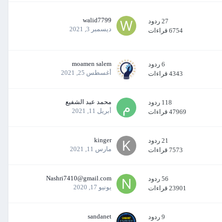
walid7799
27
ردود
ديسمبر 3, 2021
6754
قراءات
moamen salem
6
ردود
أغسطس 25, 2021
4343
قراءات
محمد عبد الشفيع
118
ردود
أبريل 11, 2021
47969
قراءات
kinger
21
ردود
مارس 11, 2021
7573
قراءات
Nashri7410@gmail.com
56
ردود
يونيو 17, 2020
23901
قراءات
sandanet
9
ردود