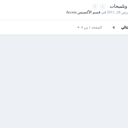
 وتلميحات
2
1
 28, 2011
في
قسم الأكسيس Access
تالي
الصفحه 1 من 4