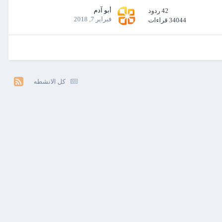
أبو آدم
42
ردود
فبراير 7, 2018
34044
قراءات
كل الانشطه