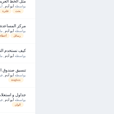
مثل الخط العر
بواسطه
أبو آدم
,
أبريل
بحث
فلترة
مركز المساعدة و
بواسطه
أبو آدم
,
مارس
رسائل
أخطاء
كيف نستخدم التقويم (لإخ
بواسطه
أبو آدم
,
مارس
تنسيق صندوق الرسائ
بواسطه
أبو آدم
,
فبراي
msgbox
جداول و استعلاما
بواسطه
أبو آدم
,
فبرا
الوان