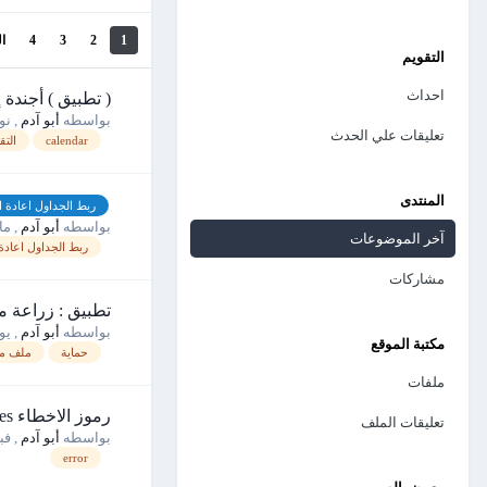
1
2
3
4
ال
التقويم
احداث
( تطبيق ) أجندة إ
بواسطه
أبو آدم
,
نوفم
تعليقات علي الحدث
calendar
التق
المنتدى
ربط الجداول اعادة ا
بواسطه
أبو آدم
,
مارس
آخر الموضوعات
ربط الجداول اعادة
مشاركات
تطبيق : زراعة 
بواسطه
أبو آدم
,
يونيو
مكتبة الموقع
حماية
ملف م
ملفات
رموز الاخطاء Error codes
تعليقات الملف
بواسطه
أبو آدم
,
فبراي
error