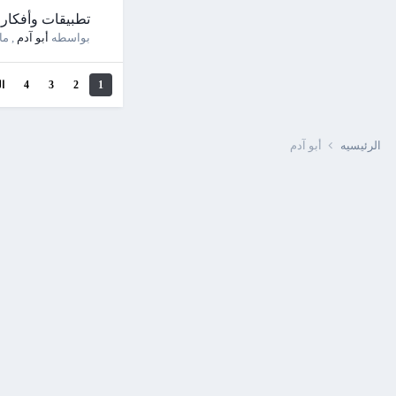
تطبيقات وأفكار
بواسطه
أبو آدم
,
مارس
1
2
3
4
ال
الرئيسيه
أبو آدم