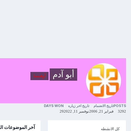
أبو آدم
أوفيسنا
POSTS
تاريخ الانضمام
تاريخ اخر زياره
DAYS WON
3292
فبراير 21, 2006
نوفمبر 11, 2022
29
آخر الموضوعات الم
كل الانشطه