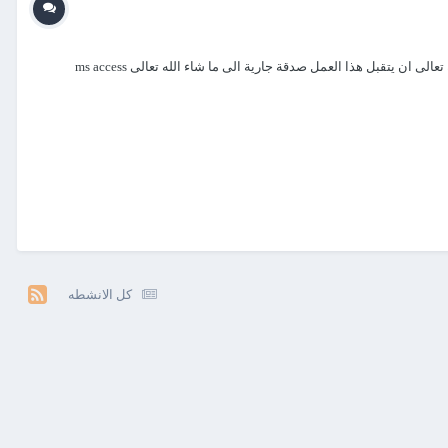
السلام عليكم ورحمة الله وبركاته التطبيق اهداء الى منتدانا الحبيب ورواد المنتدى العمل حتى يخرج بهذه الصورة يعلم الله وحده الجهد المبذول به اسال الله تعالى ان يتقبل هذا العمل صدقة جارية الى ما شاء الله تعالى ms access
كل الانشطه