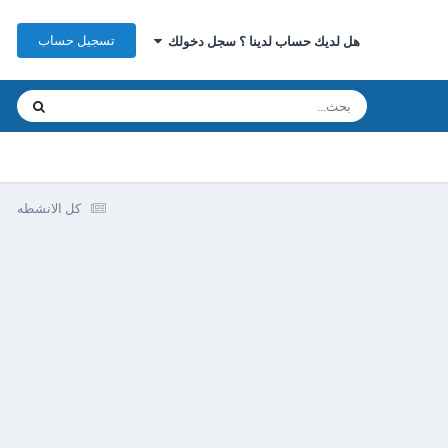
تسجيل حساب
هل لديك حساب لدينا ؟ سجل دخولك
كل الانشطه