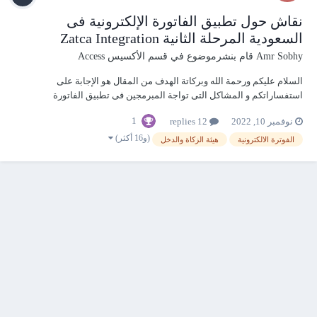
نقاش حول تطبيق الفاتورة الإلكترونية فى
السعودية المرحلة الثانية Zatca Integration
Amr Sobhy
قام بنشرموضوع في
قسم الأكسيس Access
السلام عليكم ورحمة الله وبركاتة الهدف من المقال هو الإجابة على
استفساراتكم و المشاكل التى تواجة المبرمجين فى تطبيق الفاتورة
الالكترونية فى السعودية المرحلة الثانية اول شىء نبدأ بيه هو التعريف
1
نوفمبر 10, 2022
12 replies
بموضوع الفاتورة الالكترونية فى السعودية (هيئة الزكاة والدخل ) المرحلة
الثانية يتم تطبيق المرحلة...
(و16 أكثر)
الفوترة الالكترونية
هيئة الزكاة والدخل