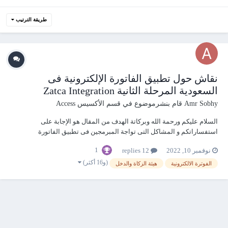
طريقة الترتيب
نقاش حول تطبيق الفاتورة الإلكترونية فى
السعودية المرحلة الثانية Zatca Integration
Amr Sobhy
قام بنشرموضوع في
قسم الأكسيس Access
السلام عليكم ورحمة الله وبركاتة الهدف من المقال هو الإجابة على
استفساراتكم و المشاكل التى تواجة المبرمجين فى تطبيق الفاتورة
الالكترونية فى السعودية المرحلة الثانية اول شىء نبدأ بيه هو التعريف
1
نوفمبر 10, 2022
12 replies
بموضوع الفاتورة الالكترونية فى السعودية (هيئة الزكاة والدخل ) المرحلة
الثانية يتم تطبيق المرحلة...
(و16 أكثر)
الفوترة الالكترونية
هيئة الزكاة والدخل