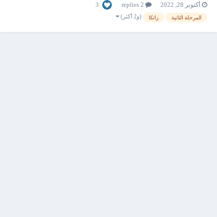
3
أكتوبر 28, 2022
2 replies
التوقيع الإلكترونى لملف xml 3- مرحلة ارسال الملف بعد التو...
(و2 أكثر)
المرحلة الثانية
زاتكا