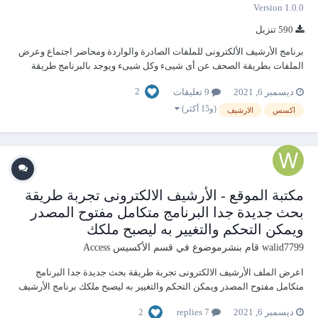
Version 1.0.0
590 تنزيل
برنامج الأرشيف الألكترونى للملفات الصادرة والواردة ومحاضر اجتماع وعرض
الملفات بطريقة الصحف عن أى شيىء وكل شيىء ويوجد بالبرنامج طريقة
جديدة لعرض المرفقات المرتبطة مع السجل الحالى فقط أرجو من الأخوة
2
ديسمبر 6, 2021
9 تعليقات
الأفاضل التكرم بالتجربة والاطلاع والتقييم والتحسين أن أمكن الاستاذة
الأفاضل البرنامج يشمل أعم...
(و15 أكثر)
اكسس
الارشيف
مكتبة الموقع - الأرشيف الالكترونى تجربة طريقة
بحث جديدة جدا البرنامج متكامل مفتوح المصدر
ويمكن التحكم والتغيير به ليصبح ملكك
walid7799
قام بنشرموضوع في
قسم الأكسيس Access
اعرض الملف الأرشيف الالكترونى تجربة طريقة بحث جديدة جدا البرنامج
متكامل مفتوح المصدر ويمكن التحكم والتغيير به ليصبح ملكك برنامج الأرشيف
الألكترونى للملفات الصادرة والواردة ومحاضر اجتماع وعرض الملفات بطريقة
2
ديسمبر 6, 2021
7 replies
الصحف عن أى شيىء وكل شيىء ويوجد بالبرنامج طريقة جديدة لعرض الم...