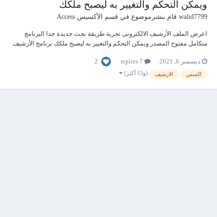
ويمكن التحكم والتغيير به ليصبح ملكك
walid7799
قام بنشرموضوع في
قسم الأكسيس Access
اعرض الملف الأرشيف الالكترونى تجربة طريقة بحث جديدة جدا البرنامج
متكامل مفتوح المصدر ويمكن التحكم والتغيير به ليصبح ملكك برنامج الأرشيف
الألكترونى للملفات الصادرة والواردة ومحاضر اجتماع وعرض الملفات بطريقة
2
ديسمبر 6, 2021
7 replies
الصحف عن أى شيىء وكل شيىء ويوجد بالبرنامج طريقة جديدة لعرض الم...
(و15 أكثر)
اكسس
الارشيف