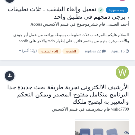
تفعيل وإلغاء الشفت .. ثلاث تطبيقات
bypass key
، يرجى دمجهم فى تطبيق واحد
أحمد العيسى
قام بنشرموضوع في
قسم الأكسيس Access
السلام عليكم بالمرفقات ثلاث تطبيقات بسيطة ورائعة من عمل أبو جودي
والأخت زهرة منهم من يقتصر فلتره على إظهار mdb والآخر على accdb
المفترض أن البرنامج الناتج يتوافق مع أوفيس 2003 بالإضافة للإصدارات
(و12 أكثر)
22 replies
April 15
الشفت
إلغاء الشفت
التالية بالطبع سوف نري مع الشمول البرمجي الناحية الجمالية بأفضل صورة
وأنا واثق م...
الأرشيف الالكترونى تجربة طريقة بحث جديدة جدا
البرنامج متكامل مفتوح المصدر ويمكن التحكم
والتغيير به ليصبح ملكك
walid7799
قام بنشرملف في
قسم الأكسيس