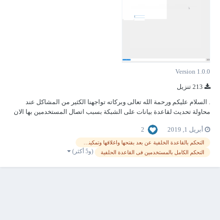
Version 1.0.0
213 تنزيل
. السلام عليكم ورحمة الله تعالى وبركاته تواجهنا الكثير من المشاكل عند
محاولة تحديث لقاعدة بيانات على الشبكة بسبب اتصال المستخدمين بها الان
اهديكم هذا العمل المتواضع الذى ينهى هذه المعاناه - الشرح قم بنقل جميع
2
أبريل 1, 2019
الكائنات الموجودة بالقاعدة التى تحمل اسم test الى قاعدتك حتى تستطيع ا...
التحكم بالقاعدة الخلفية عن بعد بفتحها واغلاقها وتمكينها للمستخدمين ومنعها
(و5 أكثر)
التحكم الكامل بالمستخدمين فى القاعدة الحلفية