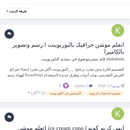
طريقة الترتيب
اتعلم موشن جرافيك بالبوربوينت l رسم وتصوير
بالكاميرا
khaledreda
قام بنشرموضوع في
منتدى الباوربوينت
التصميم فكرة مش مجرد برنامج ___البوربوينت أكثر من مجرد إنشاء شرائح
العرض التقديمي يوجد أدوات وطرق جديدة لاستخدام PowerPoint لهواة رسم
وتحريك الروسومات اتعلم موشن جرافيك بالبوربوينت l رسم وتصوير بالكاميرا
2
يونيو 13, 2020
2 replies
https://youtu.be/95RmLp4QoYw
(و17 أكثر)
تصميم شخصيات كرتونيه
الانيمشين فى الباوربوينت
ايس كريم كونو ice cream cono l اتعلم موشن