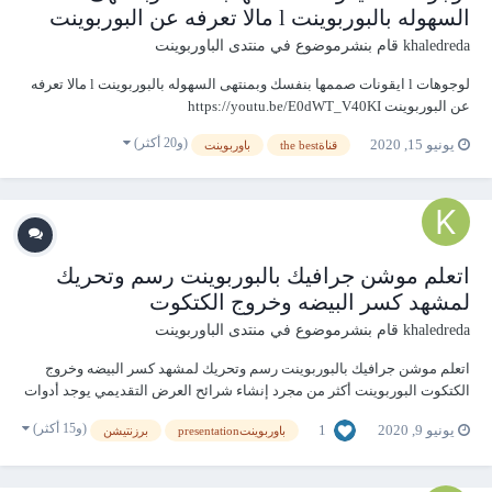
السهوله بالبوربوينت l مالا تعرفه عن البوربوينت
khaledreda
قام بنشرموضوع في
منتدى الباوربوينت
لوجوهات l ايقونات صممها بنفسك وبمنتهى السهوله بالبوربوينت l مالا تعرفه
عن البوربوينت https://youtu.be/E0dWT_V40KI
(و20 أكثر)
يونيو 15, 2020
قناةthe best
باوربوينت
اتعلم موشن جرافيك بالبوربوينت رسم وتحريك
لمشهد كسر البيضه وخروج الكتكوت
khaledreda
قام بنشرموضوع في
منتدى الباوربوينت
اتعلم موشن جرافيك بالبوربوينت رسم وتحريك لمشهد كسر البيضه وخروج
الكتكوت البوربوينت أكثر من مجرد إنشاء شرائح العرض التقديمي يوجد أدوات
وطرق جديدة لاستخدام PowerPoint لهواة رسم وتحريك الروسومات
(و15 أكثر)
1
يونيو 9, 2020
باوربوينتpresentation
برزنتيشن
https://youtu.be/zgUGrobp5xc