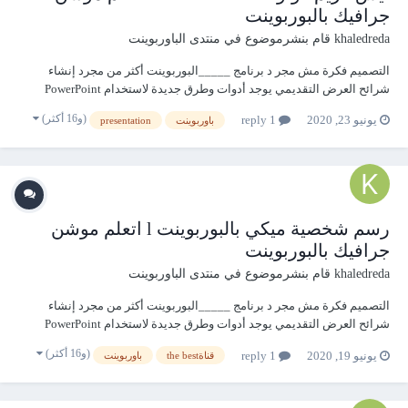
جرافيك بالبوربوينت
khaledreda
قام بنشرموضوع في
منتدى الباوربوينت
التصميم فكرة مش مجر د برنامج _____البوربوينت أكثر من مجرد إنشاء
شرائح العرض التقديمي يوجد أدوات وطرق جديدة لاستخدام PowerPoint
لهواة رسم وتحريك الروسومات اتعلم موشن جرافيك بالبوربوينت l ايس كريم
(و16 أكثر)
يونيو 23, 2020
1 reply
باوربوينت
presentation
كونو ice cream cono https://youtu.be/tv4Guep71Qo
رسم شخصية ميكي بالبوربوينت l اتعلم موشن
جرافيك بالبوربوينت
khaledreda
قام بنشرموضوع في
منتدى الباوربوينت
التصميم فكرة مش مجر د برنامج _____البوربوينت أكثر من مجرد إنشاء
شرائح العرض التقديمي يوجد أدوات وطرق جديدة لاستخدام PowerPoint
لهواة رسم وتحريك الروسومات رسم شخصية ميكي بالبوربوينت l اتعلم
(و16 أكثر)
يونيو 19, 2020
1 reply
قناةthe best
باوربوينت
موشن جرافيك بالبوربوينت https://youtu.be/qpz0-pjAoDc