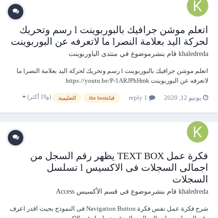
اتعلم موشن جرافيك بالبوربوينت l رسم وتحريك
لحركة اليد بعلامة النصرl ما لاتعرفه عن البوربوينت
khaledreda
قام بنشرموضوع في
منتدى الباوربوينت
اتعلم موشن جرافيك بالبوربوينت l رسم وتحريك لحركة اليد بعلامة النصرl ما
لاتعرفه عن البوربوينت https://youtu.be/P-1ARJPhHmk
(و19 أكثر)
يونيو 12, 2020
1 reply
قناةthe best
التعليمية
فكرة عمل TEXT BOX يظهر رقم السجل من
اجمالى السجلات فى الاكسيس l تسلسل
السجلات
khaledreda
قام بنشرموضوع في
قسم الأكسيس Access
شرح فكرة عمل نفس فكرة Navigation Button فى النموذج بحيث اقدر اعرف