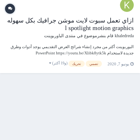
ازاي تعمل سبوت لايت موشن جرافيك بكل سهوله
l spotlight motion graphics
khaledreda
قام بنشرموضوع في
منتدى الباوربوينت
البوربوينت أكثر من مجرد إنشاء شرائح العرض التقديمي يوجد أدوات وطرق
جديدة لاستخدام PowerPoint https://youtu.be/Xlibk8ytk5k
(و19 أكثر)
يونيو 7, 2020
تصمي
تحريك