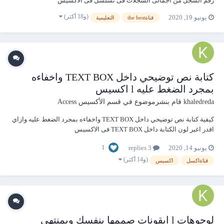
رقم السجل من اجمالى السجلات فى تسلسل فى الاكسيس
https://youtu.be/JG_c8YjtaDE
(و18 أكثر)
يونيو 19, 2020
قناةthe best
التعليمية
كتابة نص توضيحي داخل TEXT BOX واخفاءه
بمجرد الضغط عليه l اكسيس
khaledreda
قام بنشرموضوع في
قسم الأكسيس Access
كيفية كتابة نص توضيحي داخل TEXT BOX واخفاءه بمجرد الضغط عليه وازاي
اقدر اغير لون الكتابة داخل TEXT BOX فى الاكسيس
https://youtu.be/pWm5_-fm4rk
1
يونيو 14, 2020
3 replies
(و14 أكثر)
قناةاكسل
اكسيس
لوجوهات l ايقونات صممها بنفسك وبمنتهى