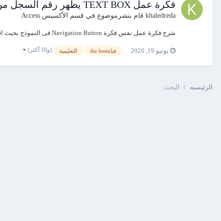
فكرة عمل TEXT BOX يظهر رقم السجل من اجمالى السجلات فى الاكسيس l تسلسل السجلات
khaledreda
قام بنشرموضوع في
قسم الأكسيس Access
شرح فكرة عمل نفس فكرة Navigation Button فى النموذج بحيث اقدر اعرف رقم السجل من اجمالى السجلات فى تسلسل فى الاكسيس https://youtu.be/JG_c8YjtaDE
(و18 أكثر)
يونيو 19, 2020
قناةthe best
التعليمية
الرئيسيه
البحث