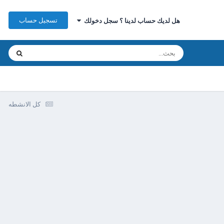
تسجيل حساب
هل لديك حساب لدينا ؟ سجل دخولك
كل الانشطه