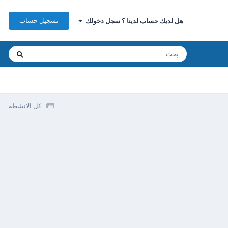
تسجيل حساب
هل لديك حساب لدينا ؟ سجل دخولك
كل الانشطه