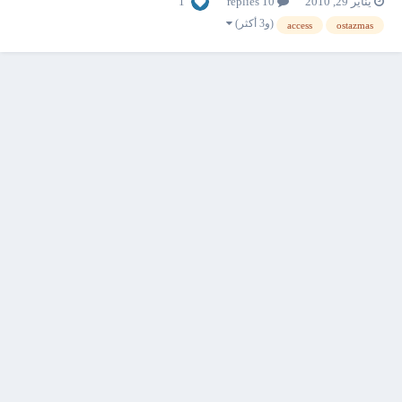
1
يناير 29, 2010
10 replies
(و3 أكثر)
access
ostazmas