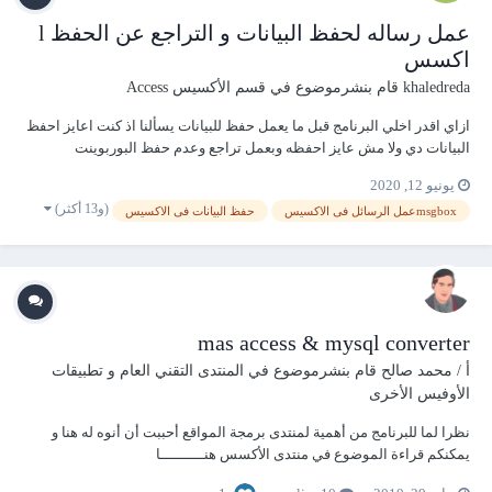
عمل رساله لحفظ البيانات و التراجع عن الحفظ l
اكسس
khaledreda
قام بنشرموضوع في
قسم الأكسيس Access
ازاي اقدر اخلي البرنامج قبل ما يعمل حفظ للبيانات يسألنا اذ كنت اعايز احفظ
البيانات دي ولا مش عايز احفظه وبعمل تراجع وعدم حفظ البوربوينت
https://youtu.be/NOAYN4dTv0o
يونيو 12, 2020
(و13 أكثر)
msgboxعمل الرسائل فى الاكسيس
حفظ البيانات فى الاكسيس
mas access & mysql converter
أ / محمد صالح
قام بنشرموضوع في
المنتدى التقني العام و تطبيقات
الأوفيس الأخرى
نظرا لما للبرنامج من أهمية لمنتدى برمجة المواقع أحببت أن أنوه له هنا و
يمكنكم قراءة الموضوع في منتدى الأكسس هنــــــــــا