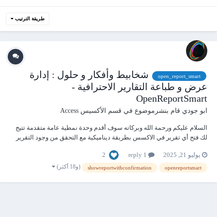
طريقة الترتيب
شخابيط وأفكار و حلول : إدارة
open_report_smart
عرض و طباعة التقارير الاحترافية -
OpenReportSmart
ابو جودي
قام بنشرموضوع في
قسم الأكسيس Access
السلام عليكم ورحمة الله وبركاته سوف أقدم وحدة نمطية عامة متقدمة تتيح
لك فتح أي تقرير في الاكسس بطريقة ديناميكية مع التحقق من وجود التقرير
ومصدر بياناته واحتوائه على بيانات قبل العرض أو الطباعة الخصائص
2
يوليو 21, 2025
1 reply
والمميزات تحقق تلقائي من وجود التقرير قبل عرضه دعم التصفية من خلال
تمرير شر...
(و18 أكثر)
showreportwithconfirmation
openreportsmart