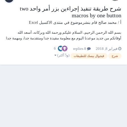
شرح طريقة تنفيذ إجراءين بزر أمر واحد two
macros by one button
أ / محمد صالح
قام بنشرموضوع في
منتدى الاكسيل Excel
بسم الله الرحمن الرحيم، السلام عليكم ورحمة الله وبركاته، أسعد الله
أوقاتكم من جديد موعدنا اليوم مع معلومة مفيدة جدا ومتقدمة جدا، ومهمة جدا
في نفس الوقت، ألا وهي شرح طريقة تنفيذ إجراءين بزر أمر واحد two macros
6
فبراير 8, 2018
8 replies
by one button فتابعونا. شرح طريقة تنفيذ إجراءين بزر أمر واحد two macros
by one butt...
(و5 أكثر)
شرح
قيجوال بيسك للتطبيقات