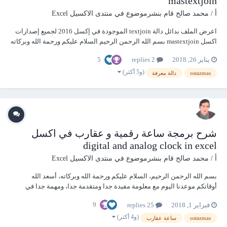
mastextjoin
أ / محمد صالح
قام بنشرموضوع في
منتدى الاكسيل Excel
اعرض الملف بدائل دالة textjoin الموجودة في إكسل 2016 لجميع إصدارات
اكسل mastextjoin بسم الله الرحمن الرحيم السلام عليكم ورحمة الله وبركاته
موعدنا اليوم مع معلومة مفيدة جدا وخفيفة جدا ومهمة جدا في نفس الوقت
5
يناير 26, 2018
2 replies
وهي تصميم بدائل دالة TEXTJOIN الموجودة في اك...
(و5 أكثر)
ostazmas
دالة معرفة
شرح برمجة ساعة رقمية و عقارب في اكسل
digital and analog clock in excel
أ / محمد صالح
قام بنشرموضوع في
منتدى الاكسيل Excel
بسم الله الرحمن الرحيم، السلام عليكم ورحمة الله وبركاته، أسعد الله
أوقاتكم موعدنا اليوم مع معلومة مفيدة جدا ومتقدمة جدا، ومهمة جدا في
نفس الوقت، وهي شرح برمجة ساعة رقمية و عقارب في اكسل digital and
9
فبراير 1, 2018
25 replies
analog clock in excel فتابعونا. شرح برمجة ساعة رقمية و عقارب في اكسل
digital and analog clock in...
(و4 أكثر)
ostazmas
ساعة عقارب