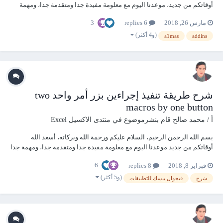
أوقاتكم من جديد، موعدنا اليوم مع معلومة مفيدة جدا ومتقدمة جدا، ومهمة
جدا في نفس الوقت، ألا وهي تمتع بقوائم أوفيس 2003 في 2007 و 2010 و
3
مارس 26, 2018
6 replies
2013 و 2016 Mas2003Menus فتابعونا. تمتع بقوائم أوفيس 2003 في 2007 و
2010 و 2013 و 2016 Mas200...
(و4 أكثر)
a1mas
addins
شرح طريقة تنفيذ إجراءين بزر أمر واحد two
macros by one button
أ / محمد صالح
قام بنشرموضوع في
منتدى الاكسيل Excel
بسم الله الرحمن الرحيم، السلام عليكم ورحمة الله وبركاته، أسعد الله
أوقاتكم من جديد موعدنا اليوم مع معلومة مفيدة جدا ومتقدمة جدا، ومهمة جدا
في نفس الوقت، ألا وهي شرح طريقة تنفيذ إجراءين بزر أمر واحد two macros
6
فبراير 8, 2018
8 replies
by one button فتابعونا. شرح طريقة تنفيذ إجراءين بزر أمر واحد two macros
by one butt...
(و5 أكثر)
شرح
قيجوال بيسك للتطبيقات