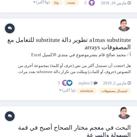
(و8 أكثر)
2
مارس 10, 2018
flip
rotate
transpose tables in excel فتابعونا. تدوير وانعكاس الجداول في إكسل flip
rotate transpose tabl...
a1mas substitute تطوير دالة substitute للتعامل مع
المصفوفات arrays
أ / محمد صالح
قام بنشرموضوع في
منتدى الاكسيل Excel
هل احتجت أن تستبدل أكثر من نص (حرف أو كلمة) بمجموعة أخرى من
النصوص (حروف أو كلمات) ومللت من تكرار دالة substitute بعدد مرات
الاستبدال في المعادلة؟؟؟!!! إليك الحل بطريقتين مختصرتين دالة معرفة UDF
5
مارس 2, 2018
5 replies
وإجراء SUB زكاة العلم نشره فشارك غيرك ما تعلمه يزدد علمك لو بخل بها
غيرك ما وصلت إليك #a1ma...
(و5 أكثر)
استبدال مصفوفات
substitute
البحث في معجم مختار الصحاح أصبح في قمة
السهولة والسرعة