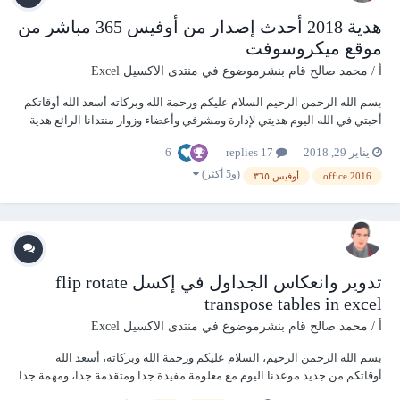
هدية 2018 أحدث إصدار من أوفيس 365 مباشر من
موقع ميكروسوفت
أ / محمد صالح
قام بنشرموضوع في
منتدى الاكسيل Excel
بسم الله الرحمن الرحيم السلام عليكم ورحمة الله وبركاته أسعد الله أوقاتكم
أحبتي في الله اليوم هديتي لإدارة ومشرفي وأعضاء وزوار منتدانا الرائع هدية
كبيرة الحجم قليلا (فأنا معروف بسلسلة ما خف وزنه وغلا ثمنه "الماس" )
6
يناير 29, 2018
17 replies
برنامج أوفيس 365 وهو تحديث أوفيس 2016 بأحدث إصدار 16.0.8431.2110
بصيغة i...
(و5 أكثر)
office 2016
أوفيس ٣٦٥
تدوير وانعكاس الجداول في إكسل flip rotate
transpose tables in excel
أ / محمد صالح
قام بنشرموضوع في
منتدى الاكسيل Excel
بسم الله الرحمن الرحيم، السلام عليكم ورحمة الله وبركاته، أسعد الله
أوقاتكم من جديد موعدنا اليوم مع معلومة مفيدة جدا ومتقدمة جدا، ومهمة جدا
في نفس الوقت، ألا وهي تدوير وانعكاس الجداول في إكسل flip rotate