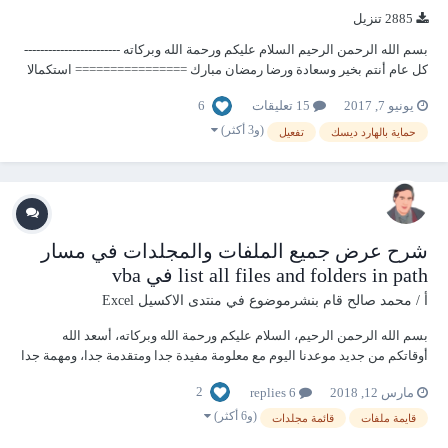
2885 تنزيل
بسم الله الرحمن الرحيم السلام عليكم ورحمة الله وبركاته ------------------------
كل عام أنتم بخير وسعادة ورضا رمضان مبارك ================ استكمالا
لسلسلة ما خف وزنه وغلا ثمنه موعدنا اليوم مع ملف يحتاجه كل مهتم بعمل
6
يونيو 7, 2017
15 تعليقات
نسخة تجريبية في الأكسس لمدة أسبوع أو شهر...
(و3 أكثر)
حماية بالهارد ديسك
تفعيل
شرح عرض جميع الملفات والمجلدات في مسار
list all files and folders in path في vba
أ / محمد صالح
قام بنشرموضوع في
منتدى الاكسيل Excel
بسم الله الرحمن الرحيم، السلام عليكم ورحمة الله وبركاته، أسعد الله
أوقاتكم من جديد موعدنا اليوم مع معلومة مفيدة جدا ومتقدمة جدا، ومهمة جدا
في نفس الوقت، ألا وهي شرح عرض جميع الملفات والمجلدات في مسار list
2
مارس 12, 2018
6 replies
all files and folders in path في vba فتابعونا. شرح عرض جميع الملفات
والمجلدات في مسار list...
(و6 أكثر)
قايمة ملفات
قائمة مجلدات