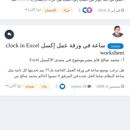
يعرف الكلمة المحذوفة من الآية الكريمة ولكن هل كلنا يطبقها؟! يقتطع الكثير
(و1 أكثر)
2
فبراير 8, 2018
جزاء
الإحسان
من الأصدقاء جزءا من وقتهم وجهدهم للرد على اس...
ساعة في ورقة عمل إكسل clock in Excel
ontime
worksheet
أ / محمد صالح
قام بنشرموضوع في
منتدى الاكسيل Excel
هل ترغب بوضع ساعة في ورقة العمل الخاصة بك؟؟ يتم تحديثها كل ثانية مثل
ساعة النظام تماما الحل تجده في المرفق لا تنسوا أخاكم محمد صالح من
صالح دعائكم clock.rar الإصدار الأحدث ويوجد في المشاركة 14 من الموضوع
(و3 أكثر)
5
سبتمبر 6, 2009
56 replies
a1mas
vba
clock3.rar والآن تم تطوير الملف بصورة أكثر احترافية...