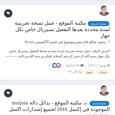
مكتبة الموقع - عمل نسخة تجريبية
نسخة تجريبية
لمدة محددة بعدها التفعيل بسيريال خاص بكل
جهاز
أ / محمد صالح
قام بنشرموضوع في
قسم الأكسيس Access
اعرض الملف عمل نسخة تجريبية لمدة محددة بعدها التفعيل بسيريال خاص
بكل جهاز بسم الله الرحمن الرحيم السلام عليكم ورحمة الله وبركاته ------------
------------ كل عام أنتم بخير وسعادة ورضا رمضان مبارك ================
3
يونيو 7, 2017
50 replies
استكمالا لسلسلة ما خف وزن...
(و3 أكثر)
a1mas
تفعيل
مكتبة الموقع - بدائل دالة textjoin
mastextjoin
الموجودة في إكسل 2016 لجميع إصدارات اكسل