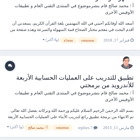
أ / محمد صالح
قام بنشرموضوع في
المنتدى التقني العام و تطبيقات
الأوفيس الأخرى
أسعد الله أوقاتكم أحبتي في الله المهتمين بلغة القرآن الكريم، يسعدني أن
أقدم البحث في معجم مختار الصحاح قمة السهولة والسرعة وهذه صفحة من
برمجتي للبحث في جذور معجم مختار الصحاح. معجم مختار الصحاح لمن لا
(و4 أكثر)
فبراير 17, 2018
a1mas
ostazmas
يعرفه: مختار الصحاح كتبه محمد بن أبي بكر بن عبد القادر الرازي ، وكان قد
اختصره...
تطبيق للتدريب على العمليات الحسابية الأربعة
للأندرويد من برمجتي
أ / محمد صالح
قام بنشرموضوع في
المنتدى التقني العام و تطبيقات
الأوفيس الأخرى
بسم الله الرحمن الرحيم السلام عليكم ورحمة الله وبركاته بفضل الله تعالى
تم الانتهاء من برمجة تطبيق رائع لتدريب الأبناء على العمليات الحسابية الأربعة
(الضرب والقسمة والجمع والطرح) بكل الاحتمالات الممكنة. لموبايلات
(و3 أكثر)
مارس 11, 2015
7 replies
ostazmas
أ / محمد صالح
الأندرويد ******** مميزات التطبيق: * التحكم ف...