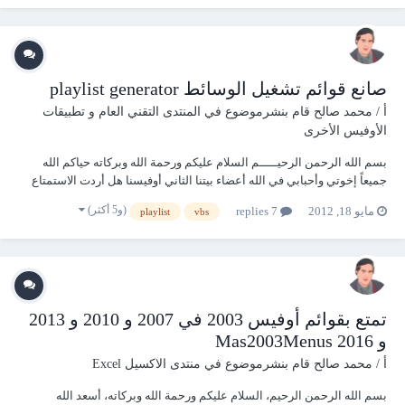
صانع قوائم تشغيل الوسائط playlist generator
أ / محمد صالح
قام بنشرموضوع في
المنتدى التقني العام و تطبيقات
الأوفيس الأخرى
بسم الله الرحمن الرحيـــــم السلام عليكم ورحمة الله وبركاته حياكم الله
جميعاً إخوتي وأحبابي في الله أعضاء بيتنا الثاني أوفيسنا هل أردت الاستمتاع
بمجموعة من الوسائط (ملفات صوتية أو فيديوهات) من مجموعة من
(و5 أكثر)
مايو 18, 2012
7 replies
playlist
vbs
المجلدات؟؟ وتعذبت في فتح ملف ثم غلق مشغل الوسائط ( الميديا بلاير )
والتوجه لف...
تمتع بقوائم أوفيس 2003 في 2007 و 2010 و 2013
و 2016 Mas2003Menus
أ / محمد صالح
قام بنشرموضوع في
منتدى الاكسيل Excel
بسم الله الرحمن الرحيم، السلام عليكم ورحمة الله وبركاته، أسعد الله