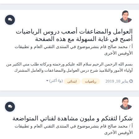
العوامل والمضاعفات أصعب دروس الرياضيات
أصبح في غاية السهولة مع هذه الصفحة
أ / محمد صالح
قام بنشرموضوع في
المنتدى التقني العام و تطبيقات
الأوفيس الأخرى
بسم الله الرحمن الرحيم سلام الله عليكم ورحمته وبركاته طلب مني الكثير من
أولياء الأمور والتلاميذ شرح درس العوامل والمضاعفات والعامل المشترك
الأكبر والمضاعف المشترك الأصغر والأعداد الأولية وتحليل العدد إلى عوامله
(و4 أكثر)
يناير 10, 2019
رياضيات
ابتدائى
الأولية المقرر على الصف الرابع الابتدائي حيث أنه صعب جدا على التلام...
شكرا لثقتكم و مليون مشاهدة لقناتي المتواضعة
أ / محمد صالح
قام بنشرموضوع في
المنتدى التقني العام و تطبيقات
الأوفيس الأخرى