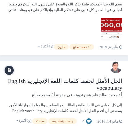
بسم الله نبدأ جمعتكم طيبة بذكر الله والصلاة على رسول الله أشكركم جميعا
أحبابي في الله من كل قلبي على ثقتكم الغالية وإقبالكم على فيديوهات قناتي
المتواضعة وأشكركم على دعمكم الدائم للقناة بالإعجاب والتعليق ومشاركة
الفيديوهات وأعدكم بكل جديد ومفيد إن شاء الله في مجال تطوي...
(و4 أكثر)
يناير 4, 2019
أ / محمد صالح
مليون
الحل الأمثل لحفظ كلمات اللغة الإنجليزية English
vocabulary
أ / محمد صالح
قام بنشرتدوينه في
مدونة أ / محمد صالح
إلى كل أحبابي في الله الطلبة والطالبات والمعلمين والمعلمات واولياء الأمور
يسعدني أن أقدم الحل الأمثل لحفظ كلمات الإنجليزية English vocabulary
وذلك بمناسبة شهر رمضان المبارك أعاده الله علينا جميعا بالخير والبركات.
(و5 أكثر)
2
مايو 14, 2018
a1mas
english4primary
هذه أكبر مشكلة تواجهنا في تعلم اللغات الأجنبية، ولكن بفضل الله مع ه...