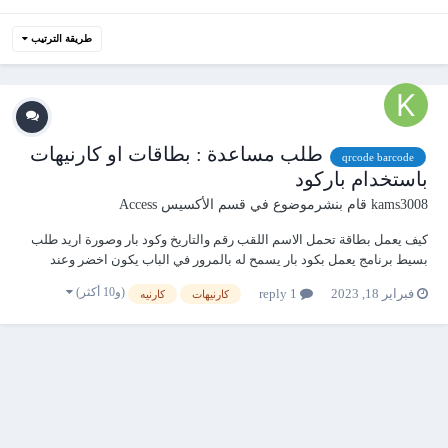
طريقة الترتيب
طلب مساعدة : بطاقات او كارنيهات
qrcode barcode
باستخدام باركود
kams3008
قام بنشرموضوع في
قسم الأكسيس Access
كيف يعمل بطاقة تحمل الاسم اللقب رقم والتاريخ وكود بار وصورة اريد طلب
بسيط برنامج يعمل بكود بار يسمح له بالمرور في الباب يكون اخضر وعند
الرفض يكون احمر شكرا لكم
(و10 أكثر)
فبراير 18, 2023
1 reply
كارنيهات
كارنيه