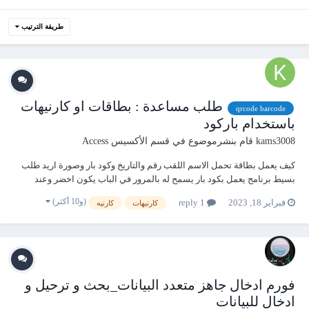
طريقة الترتيب
طلب مساعدة : بطاقات او كارنيهات
qrcode barcode
باستخدام باركود
kams3008
قام بنشرموضوع في
قسم الأكسيس Access
كيف يعمل بطاقة تحمل الاسم اللقب رقم والتاريخ وكود بار وصورة اريد طلب
بسيط برنامج يعمل بكود بار يسمح له بالمرور في الباب يكون اخضر وعند
الرفض يكون احمر شكرا لكم
(و10 أكثر)
فبراير 18, 2023
1 reply
كارنيهات
كارنيه
فورم ادخال جاهز متعدد البيانات_بحث و ترحيل و
ادخال للبيانات