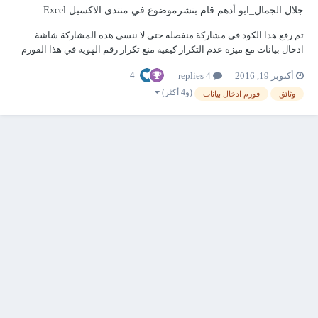
جلال الجمال_ابو أدهم
قام بنشرموضوع في
منتدى الاكسيل Excel
تم رفع هذا الكود فى مشاركة منفصله حتى لا ننسى هذه المشاركة شاشة
ادخال بيانات مع ميزة عدم التكرار كيفية منع تكرار رقم الهوية في هذا الفورم
تم ارفاق كود التعديل من الفاضل _ أ / ضاحي الغريب _ مشاركه بالتعديل من _
4
أكتوبر 19, 2016
4 replies
شوقي ربيع...
(و4 أكثر)
وثائق
فورم ادخال بيانات