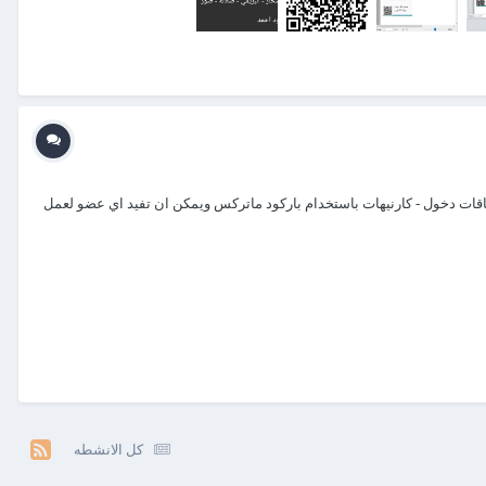
طاقات دخول - كارنيهات باستخدام باركود ماتركس ويمكن ان تفيد اي عضو لعمل
كل الانشطه