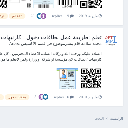
28
مايو 4, 2019
119 replies
pdf417
بارك
تعلم :طريقة عمل بطاقات دخول - كارنيهات 
محمد سلامة
قام بنشرموضوع في
قسم الأكسيس Access
السلام عليكم ورحمة الله وبركاته السادة الاعضاء المحترمين .. كل
كارنيهات / بطاقات لاي مؤسسة او شركة او وزارة ولمن لايعلم ما هو...
3
مايو 2, 2019
16 replies
بطاقات دخول
ب
الرئيسيه
البحث