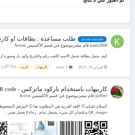
طلب مساعدة : بطاقات او كارني
qrcode barcode
kams3008
قام بنشرموضوع في
قسم الأكسيس Access
كيف يعمل بطاقة تحمل الاسم اللقب رقم والتاريخ وكود بار وصورة ا
(و10 أكثر)
فبراير 18, 2023
1 reply
كارنيهات
كارنيه
كارنيهات باستخدام باركود ماتركس - QR code
jjafferr
قام بنشرموضوع في
قسم الأكسيس Access
QR_images وعلشان كل شيء يشتغل تمام ، رجاء لا تعمل تغيير...