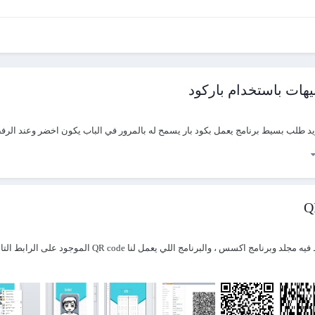
هات باستخدام باركود
ريد طلب بسيط برنامج يعمل بكود بار يسمح له بالمرور في الباب يكون اخضر وعند ال