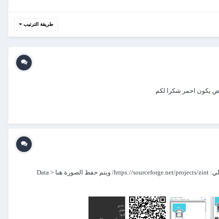
طريقة الترتيب
رفض يكون احمر شكرا لكم
السلام عليكم 🙂 اللغة العربية هي المطلوبة هنا 🙂 المرفق المضغوط فيه مجلد وبرنامج اكسس ، والبرنامج اللي يعمل لنا QR code الموجود على الرابط التالي: https://sourceforge.net/projects/zint/ ويتم حفظ الصورة هنا Data >