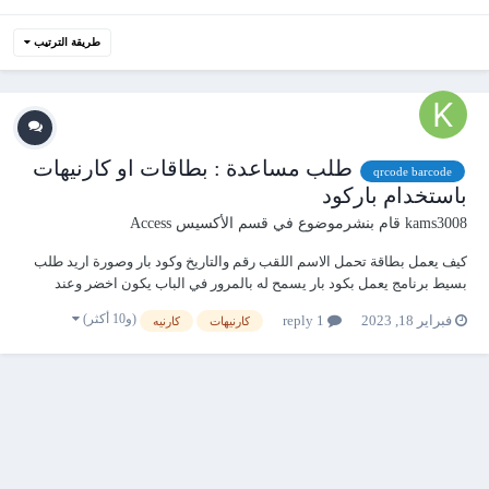
طريقة الترتيب
طلب مساعدة : بطاقات او كارنيهات
qrcode barcode
باستخدام باركود
kams3008
قام بنشرموضوع في
قسم الأكسيس Access
كيف يعمل بطاقة تحمل الاسم اللقب رقم والتاريخ وكود بار وصورة اريد طلب
بسيط برنامج يعمل بكود بار يسمح له بالمرور في الباب يكون اخضر وعند
الرفض يكون احمر شكرا لكم
(و10 أكثر)
فبراير 18, 2023
1 reply
كارنيهات
كارنيه