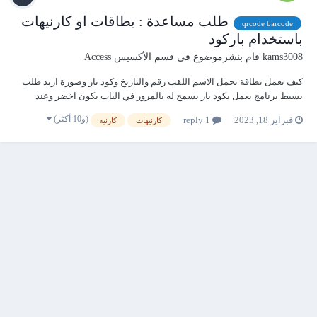
طلب مساعدة : بطاقات او كارنيهات
qrcode barcode
باستخدام باركود
kams3008
قام بنشرموضوع في
قسم الأكسيس Access
كيف يعمل بطاقة تحمل الاسم اللقب رقم والتاريخ وكود بار وصورة اريد طلب
بسيط برنامج يعمل بكود بار يسمح له بالمرور في الباب يكون اخضر وعند
الرفض يكون احمر شكرا لكم
(و10 أكثر)
فبراير 18, 2023
1 reply
كارنيهات
كارنيه