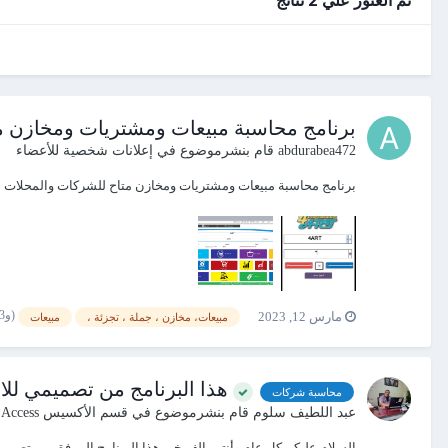
برنامج محاسبة مبيعات ومشتريات ومخازن
abdurabea472
قام بنشرموضوع في
إعلانات شخصية للأعضاء
برنامج محاسبة مبيعات ومشتريات ومخازن متاح للشركات والمحلات التجارية حمل الان ng472
(و13 أكثر)
مارس 12, 2023
مبيعات، مخازن ، جملة ، تجزئة ،
مبيعات
هذا البرنامج من تصميمي للاط
محاسبة شركات
عبد اللطيف سلوم
قام بنشرموضوع في
قسم الأكسيس Access
السلام عليكم كل عام وأنتم بالف خير هذا البرنامج المرفق من تصميمي ارجو تحميله وابداء