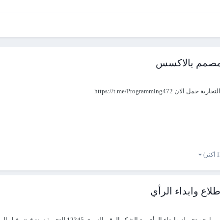
 مصمم بالاكسس
https://t.me/Programmi
لاع وابداء الرأي
 الرأي مع الشكر الرقم السري 12345 للتجربة سند قبض قبل البيع.rar