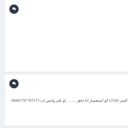
السلام عليكم برنامج محاسبة ومخازن 2019 يهم كل شخص صاحب مصلحة تتعلق بالبيع والشراء برنامج مفتوح المصدر من تصميمي اتمنى لكم الفائدة كلمة السر 12345 أي استفسار انا جاهز ........... او على واتس اب 00962787787573