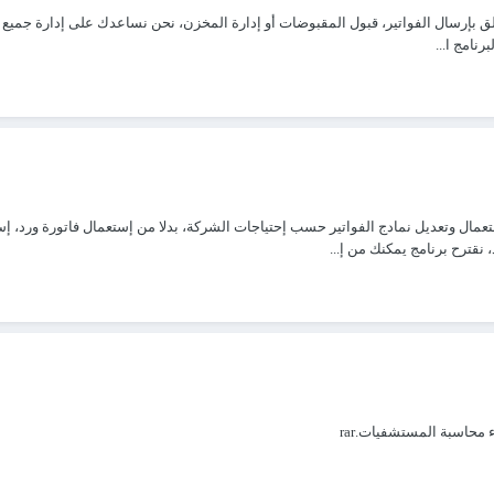
تعلق بإرسال الفواتير، قبول المقبوضات أو إدارة المخزن، نحن نساعدك على إدارة جميع 
نامج ا...
إستعمال وتعديل نمادج الفواتير حسب إحتياجات الشركة، بدلا من إستعمال فاتورة ورد
نقترح برنامج يمكنك من إ...
محاسبة المستشفيات.rar