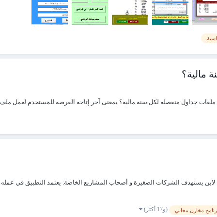
سبة
 مالية؟
لفات جداول منفصلة لكل سنة مالية؟ بمعنى آخر إتاحة الفرصة للمستخدم لعمل ملف محا
ات Aliphia Aliphia برنامج حسابات اون لاين يستهدف الشركات الصغيرة و أصحاب المشاريع الخاصة. يعتمد ا
(و17 أكثر)
رنامج مخازن مجاني