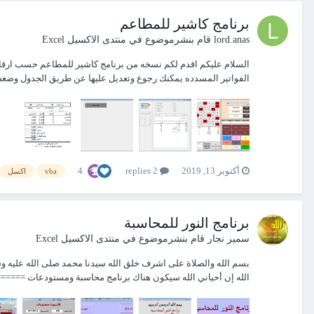
برنامج كاشير للمطاعم
lord.anas
قام بنشرموضوع في
منتدى الاكسيل Excel
السلام عليكم اقدم لكم نسخه من برنامج كاشير للمطاعم حسب ارقام ا
الفواتير المسدده يمكنك رجوع وتعديل عليها عن طريق الجدول وضغط 
4
أكتوبر 13, 2019
2 replies
vba
اكسل
برنامج النور للمحاسبة
سمير نجار
قام بنشرموضوع في
منتدى الاكسيل Excel
بسم الله والصلاة على اشرف خلق الله سيدنا محمد صلى الله عليه و
الله إن أحياني الله سيكون هناك برنامج محاسبة ومستودعات ====== 