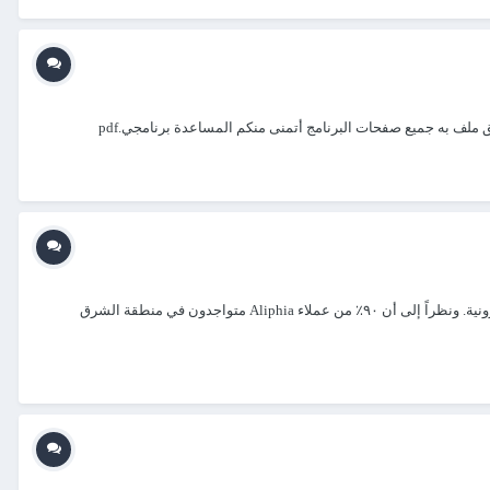
 ملف به جميع صفحات البرنامج أتمنى منكم المساعدة برنامجي.pdf
بعد إصدار وزارة التجارة والاستثمار بالسعودية قانون ينص على إلزام القطاع الخاص بتهيئة أوضاعه المحاسبية ومسك الدفاتر وتطبيق أنظمة الفواتير الإلكترونية. ونظراً إلى أن ٩٠٪ من عملاء Aliphia متواجدون في منطقة الشرق