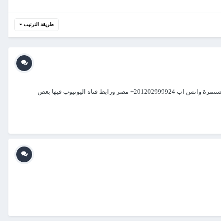
طريقة الترتيب
السلام عليكم ورحمه الله وبركاته تحياتي اقدم لكم خدمتي تصميم تطبيقات سطح المكتب والمواقع الالكترونية دعم فني ممتاز وسرعه في التنفيذ ومتابعة مستمرة واتس اب 201202999924+ مصر ورابط قناه اليوتيوب فيها بعض