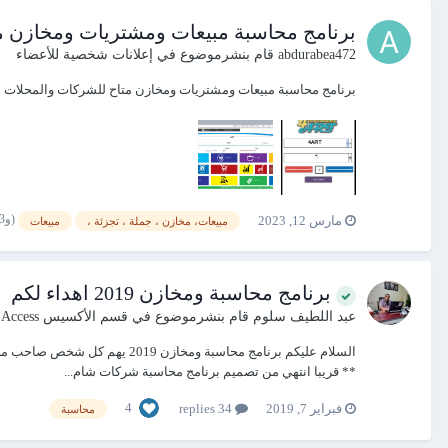
برنامج محاسبة مبيعات ومشتريات ومخازن
abdurabea472
قام بنشرموضوع في
إعلانات شخصية للأعضاء
برنامج محاسبة مبيعات ومشتريات ومخازن متاح للشركات والمحلات التجارية حمل الان ng472
(و13 أكثر)
مارس 12, 2023
مبيعات، مخازن ، جملة ، تجزئة ،
مبيعات
برنامج محاسبة ومخازن 2019 اهداء لكم
عبد اللطيف سلوم
قام بنشرموضوع في
قسم الأكسيس Access
** قريبا انتهي من تصميم برنامج محاسبة شركات شام...
4
فبراير 7, 2019
34 replies
محاسبة