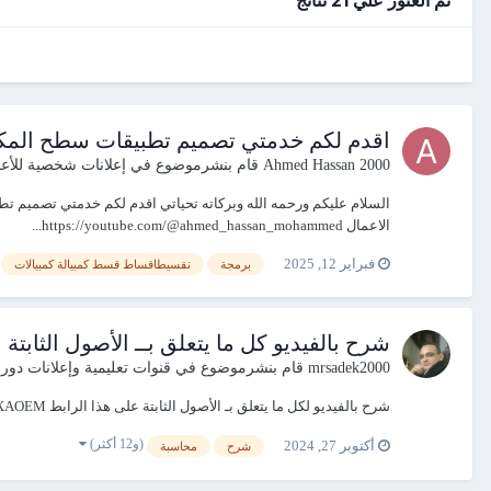
اقدم لكم خدمتي تصميم تطبيقات سطح المكتب
Ahmed Hassan 2000
قام بنشرموضوع في
إعلانات شخصية للأع
الاعمال https://youtube.com/@ahmed_hassan_mohammed...
فبراير 12, 2025
برمجة
تقسيطاقساط قسط كمبيالة كمبيالات
شرح بالفيديو كل ما يتعلق بــ الأصول الثابتة
mrsadek2000
قام بنشرموضوع في
قنوات تعليمية وإعلانات دورا
شرح بالفيديو لكل ما يتعلق بـ الأصول الثابتة على هذا الرابط https://www.youtube.com/watch?v=aQiN9nXAOEM ضع ردا لمزيد من الفيديوهات
(و12 أكثر)
أكتوبر 27, 2024
شرح
محاسبة