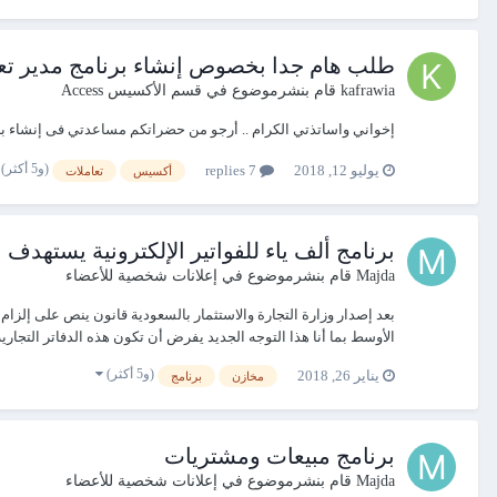
طلب هام جدا بخصوص إنشاء برنامج مدير تع
kafrawia
قام بنشرموضوع في
قسم الأكسيس Access
إخواني واساتذتي الكرام .. أرجو من حضراتكم مساعدتي فى إنشاء برن
(و5 أكثر)
يوليو 12, 2018
7 replies
أكسيس
تعاملات
برنامج ألف ياء للفواتير الإلكترونية يستهد
Majda
قام بنشرموضوع في
إعلانات شخصية للأعضاء
الأوسط بما أنا هذا التوجه الجديد يفرض أن تكون هذه الدفاتر التجارية 
(و5 أكثر)
يناير 26, 2018
مخازن
برنامج
برنامج مبيعات ومشتريات
Majda
قام بنشرموضوع في
إعلانات شخصية للأعضاء