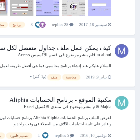
3
سبتمبر 18, 2017
28 replies
برنامج
محا
كيف يمكن عمل ملف جداول منفصل لكل سنة
m.aljoul
قام بنشرموضوع في
قسم الأكسيس Access
السلام عليكم عند إنشاء برنامج محاسبي فما هي أفضل طريقة لعمل م
(و1 أكثر)
يناير 9, 2019
محاسبة
ملف
مكتبة الموقع - برنامج الحسابات Aliphia
Majda
قام بنشرموضوع في
منتدى الاكسيل Excel
اعرض الملف برنامج الحساب
و قادر على تلبية احتياجات الآلاف من العملاء في وقت واحد و...
1
نوفمبر 10, 2016
5 replies
تصميم فاتورة
ب