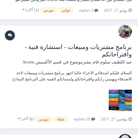
برنامج مخازن ومبيعات مع حسابات الموردين حسابات العملاء بالبيع الاجل
(و1 أكثر)
يوليو 17, 2017
3 replies
فواتير
موردين
والبيع الكاش والتالي فكرة عن مكونات البرنامج المطلوب الاصناف (اضافة +...
برنامج مشتريات ومبيعات - استشارة فنية -
واقتراحاتكم
عبد اللطيف سلوم
قام بنشرموضوع في
قسم الأكسيس Access
السلام عليكم اصدقائي الاعزاء حاليا اجهز برنامج مشتريات ومبيعات لاحد
الاصدقاء ويهمني رايكم واقتراحاتكم ولمساتكم الفنية على البرنامج النماذج
عملت نوعين ومحتار ايش اعتمد البرنامج تم عمله على اكسس 2010 نظام 32
بت مشتريات ومبيعات 2017.rar
(و4 أكثر)
نوفمبر 27, 2017
10 replies
عملاء
موردين