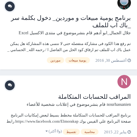
برنامج يومية مبيعات و موردين_ دخول بكلمة سر
_باك اب للملف
جلال الجمال_ابو أدهم
قام بنشرموضوع في
منتدى الاكسيل Excel
تم رفع هذا الكود فى مشاركة منفصله حتى لا ننسى هذه المشاركة هل يمكن
عمل باك اب للملف تم ارفاق كود الحل من الفاضل ا / رحمه الله_ الحسامي _
مشاركة أ / سعد عابد _ أ / konafa4000 saadabed pass saad2011...
أغسطس 30, 2016
يومية مبيعات
موردين
المراقب للحسابات المتكاملة
nourhassanien
قام بنشرموضوع في
إعلانات شخصية للأعضاء
برنامج المراقب للحسابات المتكاملة مخطط بسيط لبعض إمكانيات البرنامج
صفحة البرنامج علي الفيس بوك https://www.facebook.com/Elmorakap رابط
تحميل النسخة التجريبية من البرنامج
(و8 أكثر)
يناير 22, 2015
محاسبة
تقسيط
http://www.NourFiles.com/downloads/EL_Morakep_Setup.rar للإتصال