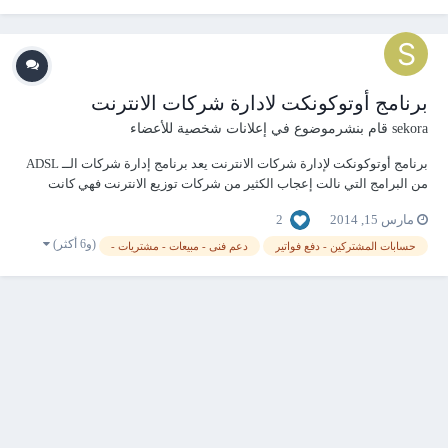
01003798320 nour_hassanien@hotmail.com والسل...
برنامج أوتوكونكت لادارة شركات الانترنت
sekora
قام بنشرموضوع في
إعلانات شخصية للأعضاء
برنامج أوتوكونكت لإدارة شركات الانترنت يعد برنامج إدارة شركات الــ ADSL
من البرامج التي نالت إعجاب الكثير من شركات توزيع الانترنت فهي كانت
بحاجه شديدة لبرنامج يخف من عليها عبىء الحسابات والأخطاء لعملائها فدرسنا
2
مارس 15, 2014
بالتعاون مع أحدى الشركات التي تقوم بتوزيع هذه الخدمة من احتياجات
وإمكانيات يتطلبه مجالهم...
(و6 أكثر)
حسابات المشتركين - دفع فواتير
دعم فنى - مبيعات - مشتريات -