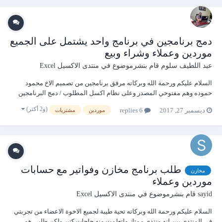
دمج برنامجين في برنامج واحد يشتمل على الجميع
موردين وعملاء وشراء وبيع
عبد اللطيف سلوم
قام بنشرموضوع في
منتدى الاكسيل Excel
السلام عليكم ورحمة الله وبركاته مرفق برنامجين من تصميم الاخ محمود
حموده وهم مفتوحي المصدر وعلى نظام اكسل المطلوب / دمج البرنامجين
في برنامج واحد برنامج اكسل مبيعات ومشتريات.rar
(و2 أكثر)
ديسمبر 27, 2017
6 replies
موردين
مشتريات
طلب برنامج مخازن وفواتير مع حسابات
مخازن
موردين وعملاء
sayid
قام بنشرموضوع في
منتدى الاكسيل Excel
السلام عليكم ورحمة الله وبركاته تحية طيبة لجميع الاخوة الاعضاء من تجربتي
في المنتدي يبن انه منتدى ممتاز واتعلمت منه حاجات كتير ولكن طلبي هو