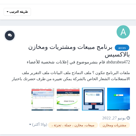
طريقة الترتيب
برنامج مبيعات ومشتريات ومخازن
acces
بالاكسيس
abdurabea472
قام بنشرموضوع في
إعلانات شخصية للأعضاء
‏ملفات البرنامج تتكون ؟ ملف النماذج ملف البيانات ملف التقرير ملف
الاستعلامات الشعار الخاص بالشركة يمكن تغييره من طرف حضرتك باختيار
موقع الحفظ مميزات البرنامج البرنامج يدعم العديد من الشركات مثال اذا كان
لديك اكثر من شرك...
يونيو 27, 2022
(و16 أكثر)
مشتريات ومخازن
مبيعات، مخازن ، جملة ، تجزئة ،