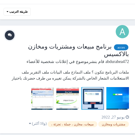
طريقة الترتيب
برنامج مبيعات ومشتريات ومخازن
acces
بالاكسيس
abdurabea472
قام بنشرموضوع في
إعلانات شخصية للأعضاء
‏ملفات البرنامج تتكون ؟ ملف النماذج ملف البيانات ملف التقرير ملف
الاستعلامات الشعار الخاص بالشركة يمكن تغييره من طرف حضرتك باختيار
موقع الحفظ مميزات البرنامج البرنامج يدعم العديد من الشركات مثال اذا كان
لديك اكثر من شرك...
يونيو 27, 2022
(و16 أكثر)
مشتريات ومخازن
مبيعات، مخازن ، جملة ، تجزئة ،