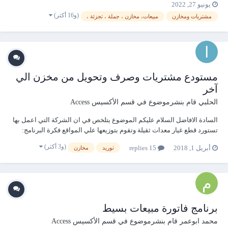
يونيو 27, 2022
(و16 أكثر)
مشتريات ومخازن
مبيعات، مخازن ، جملة ، تجزئة ،
مستودع مشتريات وصرف وتحويل من مخزن الي
آخر
الحلبي
قام بنشرموضوع في
قسم الأكسيس Access
السادة الافاضل السلام عليكم الموضوع يتلخص في ان الشركة التي اعمل بها
تستورد قطع غيار معدات ثقيلة وتقوم بتوزيعها علي المواقع فكرة البرنامج:
نستورد بضاعة (اصناف) نقوم بتوزيعها علي عدد من المخازن ولذلك يلزم عمل
(و3 أكثر)
أبريل 1, 2018
15 replies
توريد
مخازن
شاشة ببيانات التوريد (فاتورة التوريد) نقوم بعد ذل...
برنامج فاتورة مبيعات بسيط
محمد ابوعمر
قام بنشرموضوع في
قسم الأكسيس Access