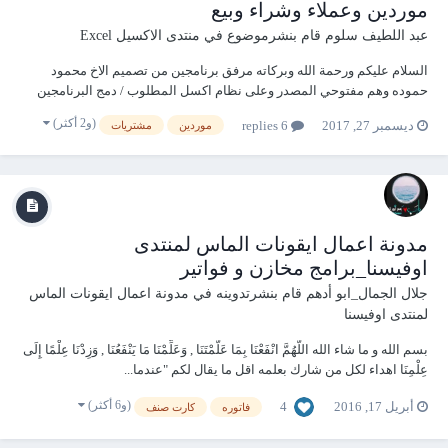
موردين وعملاء وشراء وبيع
عبد اللطيف سلوم
قام بنشرموضوع في
منتدى الاكسيل Excel
السلام عليكم ورحمة الله وبركاته مرفق برنامجين من تصميم الاخ محمود
حموده وهم مفتوحي المصدر وعلى نظام اكسل المطلوب / دمج البرنامجين
في برنامج واحد برنامج اكسل مبيعات ومشتريات.rar
(و2 أكثر)
ديسمبر 27, 2017
6 replies
موردين
مشتريات
مدونة اعمال ايقونات الماس لمنتدى
اوفيسنا_برامج مخازن و فواتير
جلال الجمال_ابو أدهم
قام بنشرتدوينه في
مدونة اعمال ايقونات الماس
لمنتدى اوفيسنا
بسم الله و ما شاء الله اللَّهُمَّ انْفَعْنَا بِمَا عَلَّمْتَنَا , وَعَلِّمْنَا مَا يَنْفَعُنَا , وَزِدْنَا عِلْمًا إِلَى
عِلْمِنَا اهداء لكل من شارك بعلمه اقل ما يقال لكم "عندما...
(و6 أكثر)
4
أبريل 17, 2016
فاتوره
كارت صنف