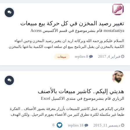
تغيير رصيد المخزن في كل حركة بيع مبيعات
mostafaatiya
قام بنشرموضوع في
قسم الأكسيس Access
السلام عليكم ورحمه الله وبركاته اريد ان يتغير رصيد المخزن وحين انتهاء
الكمية بالمخزن لن يقبل البرنامج ببيع اي سلعه انتهت الكمية بتاعتها بالمخزن
انا عامل المثال لكن مش عارف ازي اخلي الرصيد متغير كل ما اقوم بحركة بيع
فبراير 4, 2017
8 replies
مبيعات
يظهر معي الرصيد القديم يعني مثلا قمت بحركة بيع لسلعه وكان بالمخزن 2...
هديتي إليكم.. كاشير مبيعات بالأصنف
الزباري
قام بنشرموضوع في
منتدى الاكسيل Excel
فكرتي إليكم هي عمل كاشير للمبيعات بأزرار معرفة بصور الأصناف .. الفكرة
طبعا غير مكتملة لكثرة تطرق كثير من الأعضاء بفورم الترحيل.. ولكن الهدف
هي تغيير نمط التفكير والانطلاق بطريقة مميزة ومألوفة للمبيعات.. أترككم مع
6
ديسمبر 11, 2015
18 replies
الملف. ملاحظة: لتعديل الكميات والحذف دبل كليك على الصنف. بانتظا...