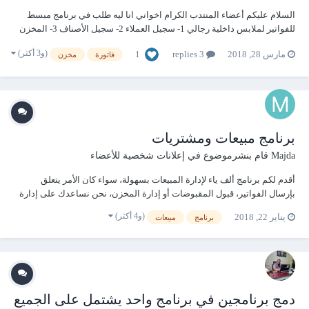
السلام عليكم أعضاء المنتدب الكرام اخواني انا ليه طلب في برنامج مبسط
للفواتير لملابس داخلية رجالي 1- سجيل العملاء 2- سجيل الأصناف 3- المخزن
4- ادخال الفاتورة وحفظها وإمكانية طباعتها واسترجعها في أي وقت وخصم
(و3 أكثر)
1
مارس 28, 2018
3 replies
فاتورة
مخزن
الكميه من المخزن الفاتورة بها - الصنف - الكود -العدد - نسبة الخصم - هذه ا...
برنامج مبيعات ومشتريات
Majda
قام بنشرموضوع في
إعلانات شخصية للأعضاء
أقدم لكم برنامج ألف ياء لإدارة المبيعات بسهولة، سواء كان الأمر يتعلق
بإرسال الفواتير، قبول المقبوضات أو إدارة المخزن، نحن نساعدك على إدارة
جميع متطلبات شركتك حتى تتمكن من التركيز أكثر في الأشياء الأكثر أهمية
(و4 أكثر)
يناير 22, 2018
برنامج
مبيعات
لنمو عملك. ما يميز برنامج ألف ياء عن باقي برامج ادارة المبيعات: يدعم
البرنامج ا...
دمج برنامجين في برنامج واحد يشتمل على الجميع