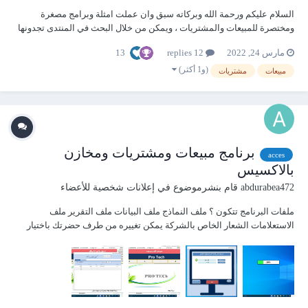
السلام عليكم ورحمة الله وبركاته سبق وان عملت امثلة وبرامج مصغرة
ومختصرة للمبيعات والمشتريات ، ويمكن من خلال البحث في المنتدى تجدونها
.وهذا العمل يختلف نوعا ما عن ما سبق . يسعدني ان ارفق اخر تطوير لعمليات
13
مارس 24, 2022
12 replies
البيع والشراء والمخازن ومنهجي الدائم في جميع مشاريعي هو استخدام
الجدول الواحد في هذا العم...
(و1 أكثر)
مبيعات
مشتريات
برنامج مبيعات ومشتريات ومخازن
acces
بالاكسيس
abdurabea472
قام بنشرموضوع في
إعلانات شخصية للأعضاء
‏ملفات البرنامج تتكون ؟ ملف النماذج ملف البيانات ملف التقرير ملف
الاستعلامات الشعار الخاص بالشركة يمكن تغييره من طرف حضرتك باختيار
موقع الحفظ مميزات البرنامج البرنامج يدعم العديد من الشركات مثال اذا كان
لديك اكثر من شرك...