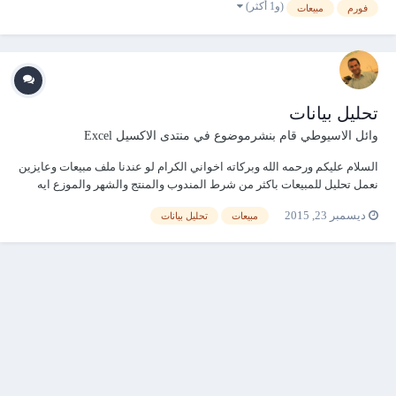
(و1 أكثر)
فورم
مبيعات
تحليل بيانات
وائل الاسيوطي
قام بنشرموضوع في
منتدى الاكسيل Excel
السلام عليكم ورحمه الله وبركاته اخواني الكرام لو عندنا ملف مبيعات وعايزين
نعمل تحليل للمبيعات باكثر من شرط المندوب والمنتج والشهر والموزع ايه
هاتكون احسن طريقه للتحليل
ديسمبر 23, 2015
مبيعات
تحليل بيانات