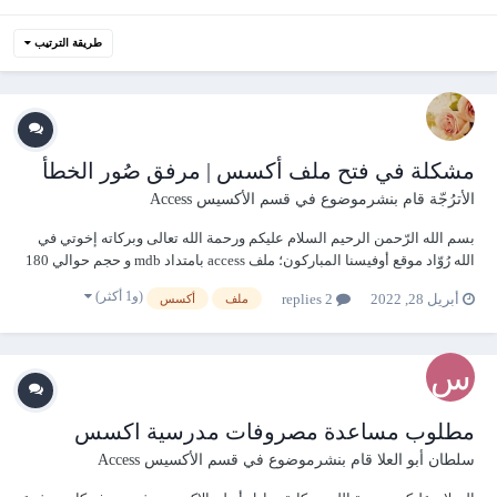
طريقة الترتيب
مشكلة في فتح ملف أكسس | مرفق صُور الخطأ
الأترُجّة
قام بنشرموضوع في
قسم الأكسيس Access
بسم الله الرّحمن الرحيم السلام عليكم ورحمة الله تعالى وبركاته إخوتي في
الله رُوّاد موقع أوفيسنا المباركون؛ ملف access بامتداد mdb و حجم حوالي 180
Mb حاولت فتحه باستخدام ms office 2007 ؛ و لكن تظهر الرسالة التالية : و عند
(و1 أكثر)
أبريل 28, 2022
2 replies
ملف
أكسس
غلق الرسالة تظهر الرسالة التالية:...
مطلوب مساعدة مصروفات مدرسية اكسس
سلطان أبو العلا
قام بنشرموضوع في
قسم الأكسيس Access