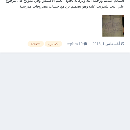
السلام عليكم ورحمة الله وبركاتة بحاول أتعلم الاكسس وفي نموذج كان مرفوع
علي النت للتدريب عليه وهو تصميم برنامج حساب مصروفات مدرسية
للمدارس المصرية وفيه شروط انه يجمع ويطرح لوحدة وكمان يرحل حساب
محدد من جدول للتاني بنفس القيمة اللي تدخلها مرة واحدة ويكتب اخر تاريخ
ورقم ايصال دفع وبعد كدا يعمل تقا...
أغسطس 1, 2018
19 replies
اكسس،
accsess