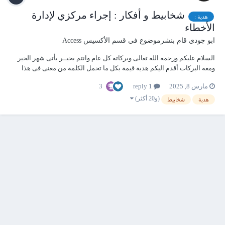
شخابيط و أفكار : إجراء مركزي لإدارة
هدية :
الأخطاء
ابو جودي
قام بنشرموضوع في
قسم الأكسيس Access
السلام عليكم ورحمة الله تعالى وبركاته كل عام وانتم بخيــر يأتى شهر الخير
ومعه البركات أقدم اليكم هدية قيمة بكل ما تحمل الكلمة من معنى فى هذا
الموضوع من أفكار وأكواد وفوائد هامة لا غنى عنها مطلقا ذات مرة شاركت
3
مارس 8, 2025
1 reply
بكتابة موضوع بخصوص انشاء الجداول واضافة الحقول وخصائصها برمجيا وه...
(و20 أكثر)
هدية
شخابيط