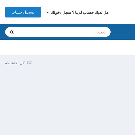
تسجيل حساب
هل لديك حساب لدينا ؟ سجل دخولك
كل الانشطه