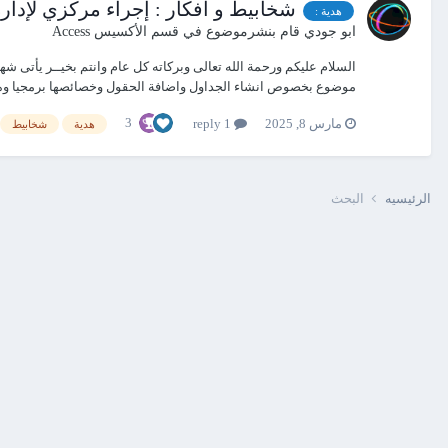
شخابيط و أفكار : إجراء مركزي لإدارة
هدية :
ابو جودي
قام بنشرموضوع في
قسم الأكسيس Access
السلام عليكم ورحمة الله تعالى وبركاته كل عام وانتم بخيــر يأتى ش
موضوع بخصوص انشاء الجداول واضافة الحقول وخصائصها برمجيا وه.
3
مارس 8, 2025
1 reply
هدية
شخابيط
الرئيسيه
البحث