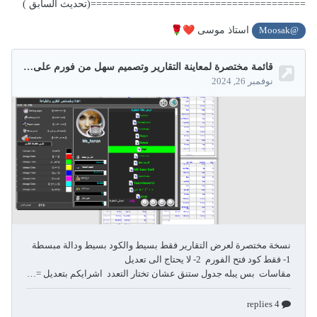
======================================(تحديث السابق )
🌹
❤️
استاذ موسى
@Moosak