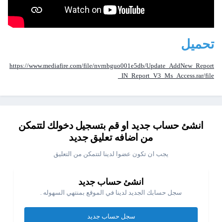
تحميل
https://www.mediafire.com/file/nvrnbguo001e5db/Update_AddNew_Report
_IN_Report_V3_Ms_Access.rar/file
انشئ حساب جديد او قم بتسجيل دخولك لتتمكن
من اضافه تعليق جديد
يجب ان تكون عضوا لدينا لتتمكن من التعليق
انشئ حساب جديد
سجل حسابك الجديد لدينا في الموقع بمنتهي السهوله .
سجل حساب جديد