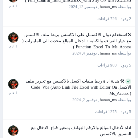
Full_Control_Buld_MSGBOX_with Stly ON MS ACCESS )
بواسطه
hanan_ms
,
ديسمبر 12, 2024
2
ردود
726
قراءات
🛠استخدام دوال الاكســل على الاكسس بربط ملف الاكسس
مع خيار القراءة والكتابة + ادخال المبالغ محدث الى المليارات (
Function_Excel_To_Ms_Access )
بواسطه
hanan_ms
,
نوفمبر 4, 2024
5
ردود
980
قراءات
🛠 هدية اداة ربط ملفات اكسل بالاكسس مع تحرير ملف
الاكسل Code_Vba (Auto Link File Excel with Editor On
Ms_Access )
بواسطه
hanan_ms
,
نوفمبر 2, 2024
5
ردود
1275
قراءات
اداة لأدخال المبالغ والارقم الهواتف بمتغير قناع الادخال مع
التنسيق بالاكسس