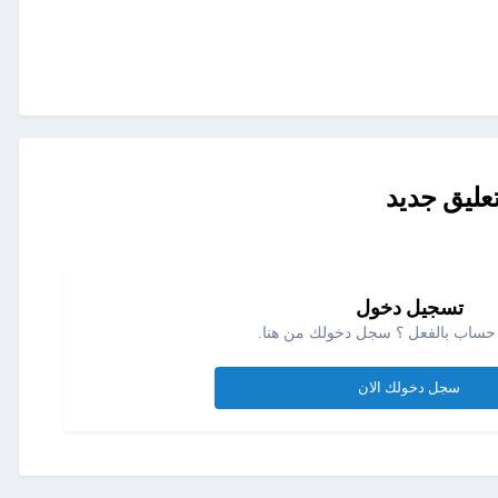
عليق جديد
تسجيل دخول
حساب بالفعل ؟ سجل دخولك من هنا.
سجل دخولك الان