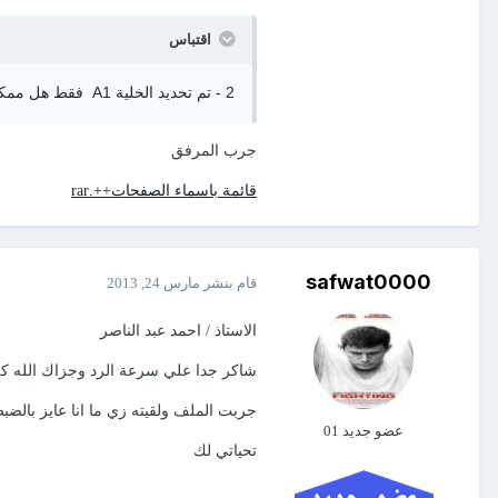
اقتباس
2 - تم تحديد الخلية A1 فقط هل ممكن تحديد من A10:A1
جرب المرفق
قائمة باسماء الصفحات++.rar
safwat0000
قام بنشر
مارس 24, 2013
الاستاذ / احمد عبد الناصر
شاكر جدا علي سرعة الرد وجزاك الله ك
جربت الملف ولقيته زي ما انا عايز بالض
عضو جديد 01
تحياتي لك