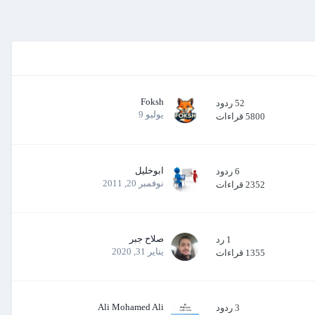
Foksh
52
ردود
يوليو 9
5800
قراءات
ابوخليل
6
ردود
نوفمبر 20, 2011
2352
قراءات
صلاح جبر
1
رد
يناير 31, 2020
1355
قراءات
Ali Mohamed Ali
3
ردود