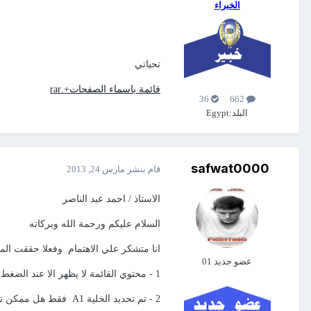
الخبراء
تحياتي
قائمة باسماء الصفحات+.rar
36
662
البلد:
Egypt
safwat0000
قام بنشر
مارس 24, 2013
الاستاذ / احمد عبد الناصر
السلام عليكم ورحمة الله وبركاته
انا متشكر علي الاهتمام وفعلا حققت الم
عضو جديد 01
1 - محتوي القائمة لا يظهر الا عند الضغط اكثر من مرة
2 - تم تحديد الخلية A1 فقط هل ممكن تحديد من A10:A1