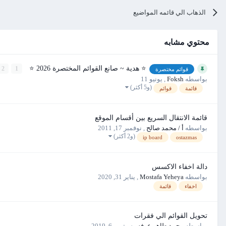
الذهاب الي قائمه المواضيع
محتوي مشابه
⭐ هدية ~ صانع القوائم المختصرة 2026 ⭐
2
1
قوائم مختصرة
بواسطه
Foksh
,
يونيو 11
(و5 أكثر)
قائمة
قوائم
قائمة الانتقال السريع بين أقسام الموقع
بواسطه
أ / محمد صالح
,
نوفمبر 17, 2011
(و2 أكثر)
ip board
ostazmas
دالة اخفاء الاكسس
بواسطه
Mostafa Yeheya
,
يناير 31, 2020
اخفاء
قائمة
تحويل القوائم الي فقرات
بواسطه
محمد طاهر عرفه
,
سبتمبر 6, 2019