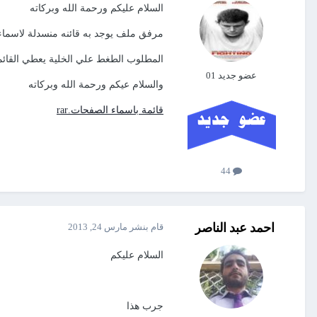
السلام عليكم ورحمة الله وبركاته
مرفق ملف يوجد به قائنه منسدلة لاسما
المطلوب الطغط علي الخلية يعطي القائمة
عضو جديد 01
والسلام عيكم ورحمة الله وبركاته
قائمة باسماء الصفحات.rar
44
احمد عبد الناصر
قام بنشر
مارس 24, 2013
السلام عليكم
جرب هذا